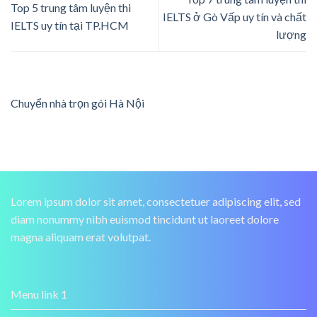
Top 5 trung tâm luyện thi
IELTS ở Gò Vấp uy tín và chất
IELTS uy tín tại TP.HCM
lượng
Chuyển nhà trọn gói Hà Nội
Lorem ipsum dolor sit amet, consectetuer adipiscing elit, sed
diam nonummy nibh euismod tincidunt ut laoreet dolore
magna aliquam erat volutpat.
Menu link 1