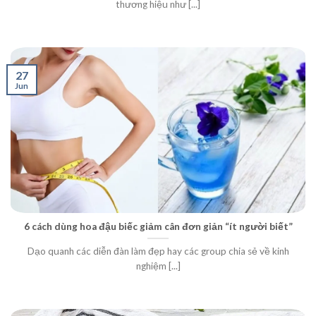
thương hiệu như [...]
27
Jun
6 cách dùng hoa đậu biếc giảm cân đơn giản “ít người biết”
Dạo quanh các diễn đàn làm đẹp hay các group chia sẻ về kinh
nghiệm [...]