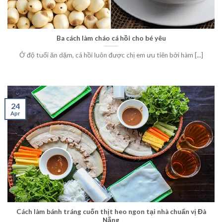
Ba cách làm cháo cá hồi cho bé yêu
Ở độ tuổi ăn dặm, cá hồi luôn được chị em ưu tiên bởi hàm [...]
24
Apr
Cách làm bánh tráng cuốn thịt heo ngon tại nhà chuẩn vị Đà
Nẵng