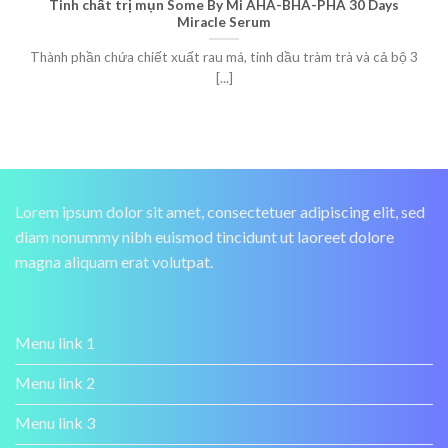
Tinh chất trị mụn Some By Mi AHA-BHA-PHA 30 Days
Miracle Serum
Thành phần chứa chiết xuất rau má, tinh dầu tràm trà và cả bộ 3
[...]
Lorem ipsum dolor sit amet, consectetuer adipiscing elit, sed
diam nonummy nibh euismod tincidunt ut laoreet dolore
magna aliquam erat volutpat.
Menu link 1
Menu link 2
Menu link 3