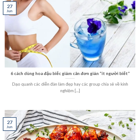
27
Jun
6 cách dùng hoa đậu biếc giảm cân đơn giản “ít người biết”
Dạo quanh các diễn đàn làm đẹp hay các group chia sẻ về kinh
nghiệm [...]
27
Jun