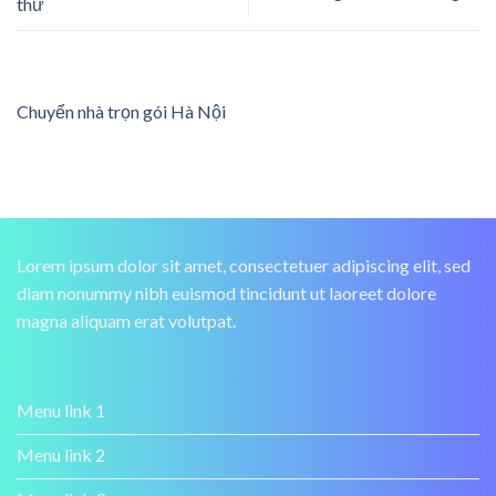
thư
Chuyển nhà trọn gói Hà Nội
Lorem ipsum dolor sit amet, consectetuer adipiscing elit, sed
diam nonummy nibh euismod tincidunt ut laoreet dolore
magna aliquam erat volutpat.
Menu link 1
Menu link 2