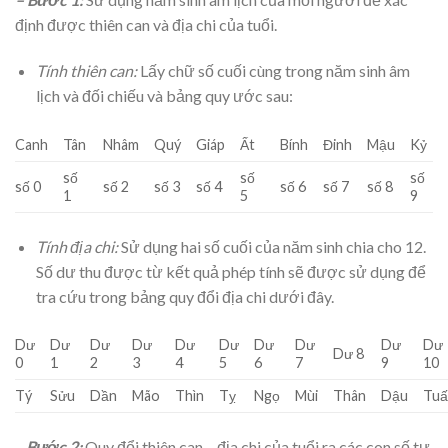
định được thiên can và địa chi của tuổi.
Tính thiên can:
Lấy chữ số cuối cùng trong năm sinh âm
lịch và đối chiếu và bảng quy ước sau:
Canh
Tân
Nhâm
Quý
Giáp
Ất
Bính
Đinh
Mậu
Kỷ
số
số
số
số 0
số 2
số 3
số 4
số 6
số 7
số 8
1
5
9
Tính địa chi:
Sử dụng hai số cuối của năm sinh chia cho 12.
Số dư thu được từ kết quả phép tính sẽ được sử dụng để
tra cứu trong bảng quy đổi địa chi dưới đây.
Dư
Dư
Dư
Dư
Dư
Dư
Dư
Dư
Dư
Dư
Dư 8
0
1
2
3
4
5
6
7
9
10
Tý
Sửu
Dần
Mão
Thìn
Tỵ
Ngọ
Mùi
Thân
Dậu
Tuấ
–
Bước 2:
Quy đổi thiên can – địa chi của tuổi ra các con số tự