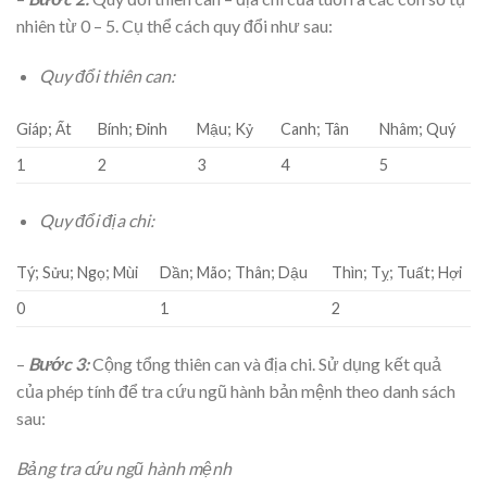
nhiên từ 0 – 5. Cụ thể cách quy đổi như sau:
Quy đổi thiên can:
Giáp; Ất
Bính; Đinh
Mậu; Kỷ
Canh; Tân
Nhâm; Quý
1
2
3
4
5
Quy đổi địa chi:
Tý; Sửu; Ngọ; Mùi
Dần; Mão; Thân; Dậu
Thìn; Tỵ; Tuất; Hợi
0
1
2
–
Bước 3:
Cộng tổng thiên can và địa chi. Sử dụng kết quả
của phép tính để tra cứu ngũ hành bản mệnh theo danh sách
sau:
Bảng tra cứu ngũ hành mệnh