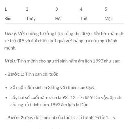
1
2
3
4
5
Kim
Thủy
Hỏa
Thổ
Mộc
Lưu ý:
Với những trường hợp tổng thu được lớn hơn năm thì
sẽ trừ đi 5 và đối chiếu kết quả với bảng tra cứu ngũ hành
mệnh.
Ví dụ:
Tính mệnh cho người sinh năm âm lịch 1993 như sau:
–
Bước 1
: Tính can chi tuổi:
Số cuối năm sinh là 3 ứng với thiên can Quý.
Lấy hai số cuối năm sinh là 93 : 12 = 7 dư 9. Do vậy. địa chi
của người sinh năm 1993 âm lịch là Dậu.
–
Bước 2
: Quy đổi can chi của tuổi ra số tự nhiên từ 1 – 5.