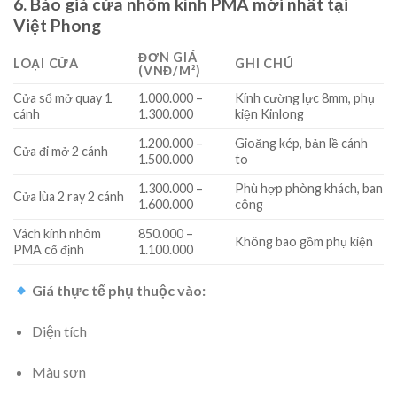
6. Báo giá cửa nhôm kính PMA mới nhất tại
Việt Phong
ĐƠN GIÁ
LOẠI CỬA
GHI CHÚ
(VNĐ/M²)
Cửa sổ mở quay 1
1.000.000 –
Kính cường lực 8mm, phụ
cánh
1.300.000
kiện Kinlong
1.200.000 –
Gioăng kép, bản lề cánh
Cửa đi mở 2 cánh
1.500.000
to
1.300.000 –
Phù hợp phòng khách, ban
Cửa lùa 2 ray 2 cánh
1.600.000
công
Vách kính nhôm
850.000 –
Không bao gồm phụ kiện
PMA cố định
1.100.000
Giá thực tế phụ thuộc vào:
Diện tích
Màu sơn