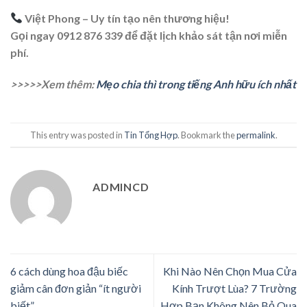
Việt Phong – Uy tín tạo nên thương hiệu!
Gọi ngay 0912 876 339 để đặt lịch khảo sát tận nơi miễn
phí.
>>>>>Xem thêm:
Mẹo chia thì trong tiếng Anh hữu ích nhất
This entry was posted in
Tin Tổng Hợp
. Bookmark the
permalink
.
ADMINCD
6 cách dùng hoa đậu biếc
Khi Nào Nên Chọn Mua Cửa
giảm cân đơn giản “ít người
Kính Trượt Lùa? 7 Trường
biết”
Hợp Bạn Không Nên Bỏ Qua