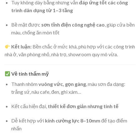
Tuy không dày bằng nhưng vẫn
đáp ứng tốt các công
trình dân dụng từ 1–3 tầng
Bề mặt được
sơn tĩnh điện công nghệ cao
, giúp cửa bền
màu, chống ăn mòn tốt
Kết luận:
Bền chắc ở mức khá, phù hợp với các công trình
nhà ở, văn phòng nhỏ, nhà trọ, showroom quy mô vừa.
Về tính thẩm mỹ
Thanh nhôm
vuông vức, gọn gàng
, màu sơn đa dạng:
trắng sứ, nâu cafe, đen, ghi xám…
Kết cấu hiện đại,
thiết kế đơn giản nhưng tinh tế
Dễ kết hợp với
kính cường lực 8–10mm
để tạo điểm
nhấn