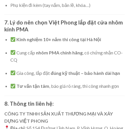
Phụ kiện đi kèm (tay nắm, bản lề, khóa…)
7. Lý do nên chọn Việt Phong lắp đặt cửa nhôm
kính PMA
Kinh nghiệm 10+ năm thi công tại Hà Nội
Cung cấp
nhôm PMA chính hãng
, có chứng nhận CO-
CQ
Gia công, lắp đặt
đúng kỹ thuật – bảo hành dài hạn
Tư vấn tận tâm
, báo giá rõ ràng, thi công nhanh gọn
8. Thông tin liên hệ:
CÔNG TY TNHH SẢN XUẤT THƯƠNG MẠI VÀ XÂY
DỰNG VIỆT PHONG
Địa chỉ:
Số 154 Đường Lĩnh Nam, P. Vĩnh Hưng, Q. Hoàng