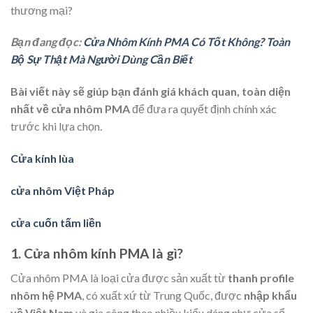
thương mại?
Bạn đang đọc:
Cửa Nhôm Kính PMA Có Tốt Không? Toàn
Bộ Sự Thật Mà Người Dùng Cần Biết
Bài viết này sẽ giúp bạn đánh giá khách quan, toàn diện
nhất về cửa nhôm PMA
để đưa ra quyết định chính xác
trước khi lựa chọn.
Cửa kính lùa
cửa nhôm Việt Pháp
cửa cuốn tấm liền
1. Cửa nhôm kính PMA là gì?
Cửa nhôm PMA là loại cửa được sản xuất từ
thanh profile
nhôm hệ PMA
, có xuất xứ từ Trung Quốc, được
nhập khẩu
về Việt Nam
và gia công theo nhiều kiểu dáng như cửa sổ,