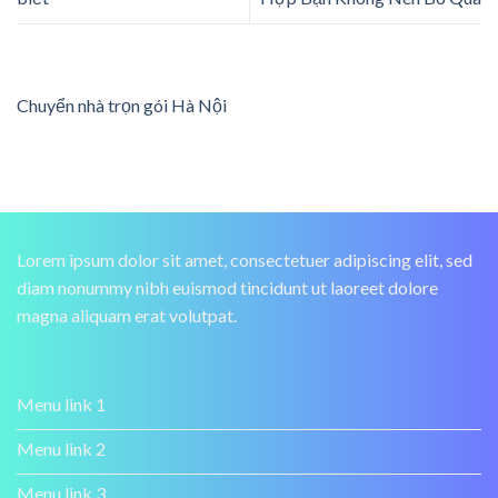
Chuyển nhà trọn gói Hà Nội
Lorem ipsum dolor sit amet, consectetuer adipiscing elit, sed
diam nonummy nibh euismod tincidunt ut laoreet dolore
magna aliquam erat volutpat.
Menu link 1
Menu link 2
Menu link 3