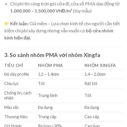
Chi phí thi công trọn gói cửa đi, cửa sổ PMA dao động từ
1.000.000 – 1.500.000 VNĐ/m²
(tùy mẫu)
Kết luận:
Giá mềm – Lựa chọn kinh tế cho người cần tiết
kiệm chi phí xây dựng nhưng vẫn muốn có
bộ cửa nhôm
kính hiện đại
.
3. So sánh nhôm PMA với nhôm Xingfa
TIÊU CHÍ
NHÔM PMA
NHÔM XINGFA
Độ dày profile
1.2 – 1.4mm
1.4 – 2.0mm
Chịu lực
Tốt
Rất tốt
Chống ồn, cách
Trung bình
Tốt
nhiệt
Màu sắc
Đa dạng
Đa dạng
Thương hiệu
Trung cấp
Cao cấp
Giá thành
Rẻ hơn ~30%
Cao hơn