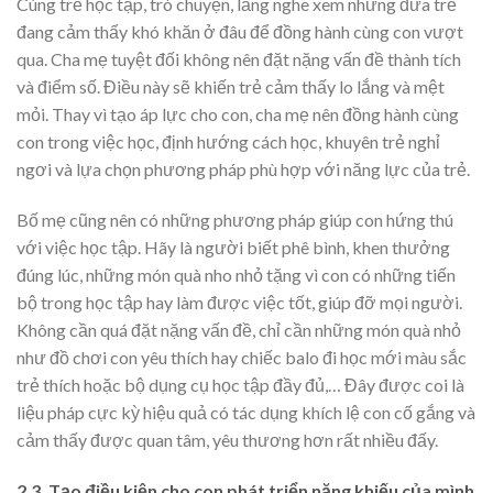
Cùng trẻ học tập, trò chuyện, lắng nghe xem những đứa trẻ
đang cảm thấy khó khăn ở đâu để đồng hành cùng con vượt
qua. Cha mẹ tuyệt đối không nên đặt nặng vấn đề thành tích
và điểm số. Điều này sẽ khiến trẻ cảm thấy lo lắng và mệt
mỏi. Thay vì tạo áp lực cho con, cha mẹ nên đồng hành cùng
con trong việc học, định hướng cách học, khuyên trẻ nghỉ
ngơi và lựa chọn phương pháp phù hợp với năng lực của trẻ.
Bố mẹ cũng nên có những phương pháp giúp con hứng thú
với việc học tập. Hãy là người biết phê bình, khen thưởng
đúng lúc, những món quà nho nhỏ tặng vì con có những tiến
bộ trong học tập hay làm được việc tốt, giúp đỡ mọi người.
Không cần quá đặt nặng vấn đề, chỉ cần những món quà nhỏ
như đồ chơi con yêu thích hay chiếc balo đi học mới màu sắc
trẻ thích hoặc bộ dụng cụ học tập đầy đủ,… Đây được coi là
liệu pháp cực kỳ hiệu quả có tác dụng khích lệ con cố gắng và
cảm thấy được quan tâm, yêu thương hơn rất nhiều đấy.
2.3. Tạo điều kiện cho con phát triển năng khiếu của mình