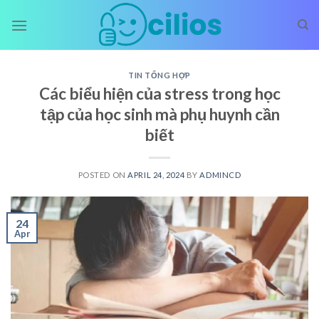
Skip
to
content
TIN TỔNG HỢP
Các biểu hiện của stress trong học
tập của học sinh mà phụ huynh cần
biết
POSTED ON
APRIL 24, 2024
BY
ADMINCD
24
Apr