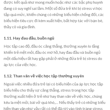
được kết quả như mong muốn hoặc như các bậc phụ huynh
đang có suy nghĩ sai lầm. Một số đứa trẻ khi bị stress vì học
tập quá mức, khiến chúng có những biểu hiện chống đối, các
biểu hiện tiêu cực đi kèm xuất hiện, bất hợp tác với bạn bè,
thầy cô và gia đình.
1.11. Hay đau đầu, buồn ngủ
Học tập cao độ, đầu óc căng thẳng, thường xuyên lo lắng
khiến trẻ mệt mỏi, đầu óc mơ hồ, hay đau đầu và buồn ngủ
một dấu hiệu rất hay gặp phải ở những đứa trẻ bị stress do
áp lực của việc học.
1.12. Than vãn về việc học tập thường xuyên
Ngoài việc nhiều đứa trẻ lại có biểu hiện của áp lực học tập
biểu hiệu cho thấy sự căng thẳng, stress trong học tập
thường xuất hiện ở trẻ như hay than vãn về việc học, chúng
kêu la mệt mỏi, bài vở quá khó,… Nếu thấy trẻ có những biểu
hiện than vãn như vậy rất có thể đã rơi vào tình trạng stress