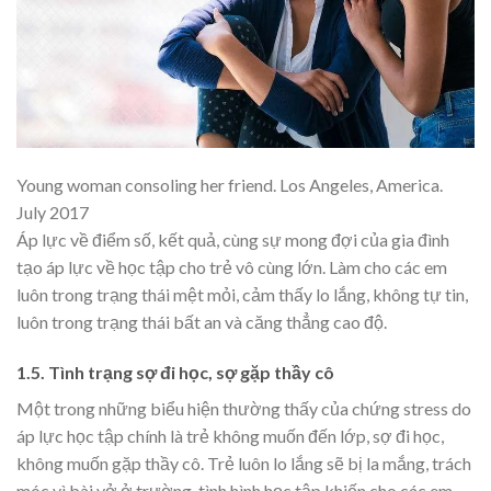
Young woman consoling her friend. Los Angeles, America.
July 2017
Áp lực về điểm số, kết quả, cùng sự mong đợi của gia đình
tạo áp lực về học tập cho trẻ vô cùng lớn. Làm cho các em
luôn trong trạng thái mệt mỏi, cảm thấy lo lắng, không tự tin,
luôn trong trạng thái bất an và căng thẳng cao độ.
1.5. Tình trạng sợ đi học, sợ gặp thầy cô
Một trong những biểu hiện thường thấy của chứng stress do
áp lực học tập chính là trẻ không muốn đến lớp, sợ đi học,
không muốn gặp thầy cô. Trẻ luôn lo lắng sẽ bị la mắng, trách
móc vì bài vở ở trường, tình hình học tập khiến cho các em