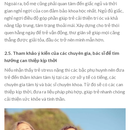
Ngoài ra, bố mẹ cũng phải quan tâm đến giấc ngủ và thời
gian nghỉ ngơi của con đảm bảo khoa học nhất. Ngủ đủ giấc,
nghỉ ngơi điều độ góp phần giúp trẻ cải thiện trí óc và khả
năng tập trung, tâm trạng thoải mái. Xây dựng cho trẻ thói
quen hằng ngày để trẻ vận động, thư giãn sẽ giúp mọi căng
thẳng được giải tỏa, đầu óc trở nên minh mẫn hơn.
2.5. Tham khảo ý kiến của các chuyên gia, bác sĩ để tìm
hướng can thiệp kịp thời
Nếu nhận thấy trẻ stress nặng thì các bậc phụ huynh nên đưa
trẻ đến thăm khám tâm lý tại các cơ sở y tế có tiếng, các
chuyên gia tâm lý và bác sĩ chuyên khoa. Từ đó sẽ có các can
thiệp kịp thời, đưa ra liệu pháp phù hợp, giúp trẻ nhanh chóng
cải thiện sức khỏe và tinh thần.