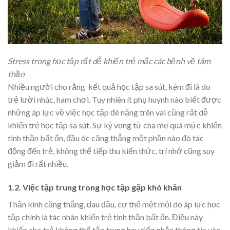
Stress trong học tập rất dễ khiến trẻ mắc các bệnh về tâm
thần
Nhiều người cho rằng kết quả học tập sa sút, kém đi là do
trẻ lười nhác, ham chơi. Tuy nhiên ít phụ huynh nào biết được
những áp lực về việc học tập đè nặng trên vai cũng rất dễ
khiến trẻ học tập sa sút. Sự kỳ vọng từ cha mẹ quá mức khiến
tinh thần bất ổn, đầu óc căng thẳng một phần nào đó tác
động đến trẻ, không thể tiếp thu kiến thức, trí nhớ cũng suy
giảm đi rất nhiều.
1.2. Việc tập trung trong học tập gặp khó khăn
Thần kinh căng thẳng, đau đầu, cơ thể mệt mỏi do áp lực học
tập chính là tác nhân khiến trẻ tinh thần bất ổn. Điều này
khiến cho trẻ không thể tập trung hay tiếp nhận thông tin vào