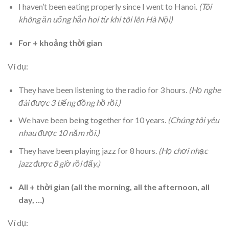
I haven’t been eating properly since I went to Hanoi.
(Tôi
không ăn uống hẳn hoi từ khi tôi lên Hà Nội)
For + khoảng thời gian
Ví dụ:
They have been listening to the radio for 3 hours.
(Họ nghe
đài được 3 tiếng đồng hồ rồi.)
We have been being together for 10 years.
(Chúng tôi yêu
nhau được 10 năm rồi.)
They have been playing jazz for 8 hours.
(Họ chơi nhạc
jazz được 8 giờ rồi đấy.)
All + thời gian (all the morning, all the afternoon, all
day, …)
Ví dụ: