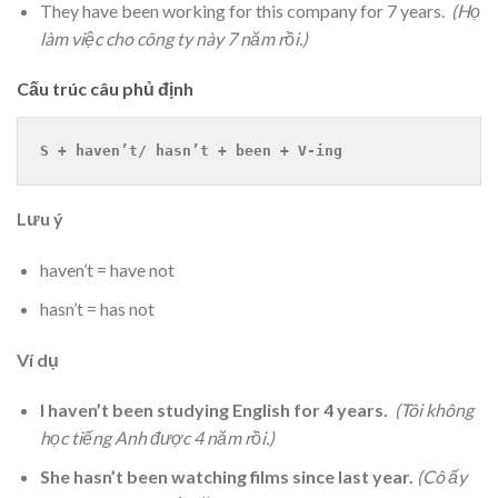
They have been working for this company for 7 years.
(Họ
làm việc cho công ty này 7 năm rồi.)
Cấu trúc câu phủ định
S + haven’t/ hasn’t + been + V-ing
Lưu ý
haven’t = have not
hasn’t = has not
Ví dụ
I haven’t been studying English for 4 years.
(Tôi không
học tiếng Anh được 4 năm rồi.)
She hasn’t been watching films since last year.
(Cô ấy