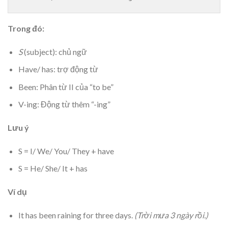
Trong đó:
S
(subject): chủ ngữ
Have/ has: trợ động từ
Been: Phân từ II của “to be”
V-ing: Động từ thêm “-ing”
Lưu ý
S = I/ We/ You/ They + have
S = He/ She/ It + has
Ví dụ
It has been raining for three days.
(Trời mưa 3 ngày rồi.)