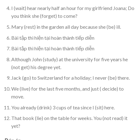
I (wait) hear nearly half an hour for my girlfriend Joana; Do
you think she (forget) to come?
Mary (rest) in the garden all day because she (be) ill.
Bài tập thì hiện tại hoàn thành tiếp diễn
Bài tập thì hiện tại hoàn thành tiếp diễn
Although John (study) at the university for five years he
(not get) his degree yet.
Jack (go) to Switzerland for a holiday; I never (be) there.
We (live) for the last five months, and just ( decide) to
move.
You already (drink) 3 cups of tea since I (sit) here.
That book (lie) on the table for weeks. You (not read) it
yet?