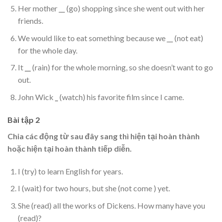
Her mother
__
(go) shopping since she went out with her
friends.
We would like to eat something because we
__
(not eat)
for the whole day.
It
__
(rain) for the whole morning, so she doesn’t want to go
out.
John Wick
_
(watch) his favorite film since I came.
Bài tập 2
Chia các động từ sau đây sang thì hiện tại hoàn thành
hoặc hiện tại hoàn thành tiếp diễn.
I (try) to learn English for years.
I (wait) for two hours, but she (not come ) yet.
She (read) all the works of Dickens. How many have you
(read)?