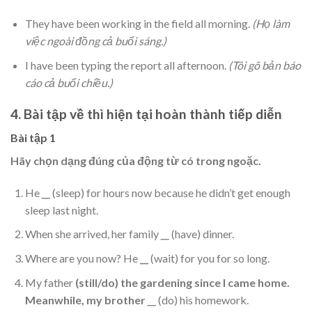
They have been working in the field all morning.
(Họ làm
việc ngoài đồng cả buổi sáng.)
I have been typing the report all afternoon.
(Tôi gõ bản báo
cáo cả buổi chiều.)
4. Bài tập về thì hiện tại hoàn thành tiếp diễn
Bài tập 1
Hãy chọn dạng đúng của động từ có trong ngoặc.
He
__
(sleep) for hours now because he didn’t get enough
sleep last night.
When she arrived, her family
__
(have) dinner.
Where are you now? He
__
(wait) for you for so long.
My father
(still/do) the gardening since I came home.
Meanwhile, my brother
__
(do) his homework.