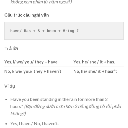
không xem phim từ năm ngoái.)
Cấu trúc câu nghi vấn
Have/ Has + S + been + V-ing ?
Trả lời
Yes, I/ we/ you/ they + have
Yes, he/ she / it + has.
No, I/ we/ you/ they + haven’t
No, he/ she/ it + hasn’t
Ví dụ
Have you been standing in the rain for more than 2
hours?
(Bạn đứng dưới mưa hơn 2 tiếng đồng hồ rồi phải
không?)
Yes, I have./ No, I haven’t.