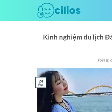
Skip
to
content
Kinh nghiệm du lịch Đà
POSTED 
24
Apr