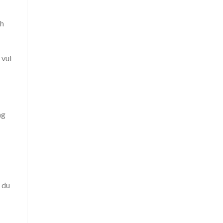
nh
 vui
ng
 du