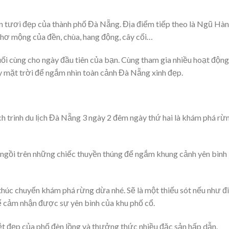
n tươi đẹp của thành phố Đà Nẵng. Địa điểm tiếp theo là Ngũ Hà
hơ mộng của đền, chùa, hang động, cây cối…
ối cùng cho ngày đầu tiên của bạn. Cùng tham gia nhiều hoạt động
ay mặt trời để ngắm nhìn toàn cảnh Đà Nẵng xinh đẹp.
lịch trình du lịch Đà Nẵng 3 ngày 2 đêm ngày thứ hai là khám phá rừ
ẽ ngồi trên những chiếc thuyền thúng để ngắm khung cảnh yên bình
húc chuyến khám phá rừng dừa nhé. Sẽ là một thiếu sót nếu như đi
ể cảm nhận được sự yên bình của khu phố cổ.
 đẹp của phố đèn lồng và thưởng thức nhiều đặc sản hấp dẫn.