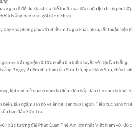
Nẵng
 vé giá rẻ để du khách có thể thoải mái lựa chọn lịch trình phù hợ
ch Đà Nẵng bao trọn gói các dịch vụ.
y bay khá phong phú với nhiều mức giá khác nhau, rất thuận tiện 
ời gian và trải nghiệm được nhiều địa điểm tuyệt vời tại Đà Nẵng.
Đà Nẵng 3 ngày 2 đêm như bán đảo Sơn Trà, ngũ Hành Sơn, chùa Lin
hông khí mát mẻ quanh năm là điểm đến hấp dẫn cho các du khách.
 biển, lặn ngắm san hô và ăn hải sản tươi ngon. Tiếp tục hành trình
 của bán đảo Sơn Trà.
t với bức tượng đài Phật Quan Thế Âm lớn nhất Việt Nam với độ 