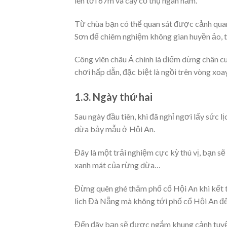
lên tới 67m và cây cổ thụ ngàn năm.
Từ chùa bạn có thể quan sát được cảnh qua
Sơn để chiêm nghiệm không gian huyền ảo, t
Công viên châu Á chính là điểm dừng chân cu
chơi hấp dẫn, đặc biệt là ngồi trên vòng xo
1.3. Ngày thứ hai
Sau ngày đầu tiên, khi đã nghỉ ngơi lấy sức 
dừa bảy mẫu ở Hội An.
Đây là một trải nghiệm cực kỳ thú vị, bạn s
xanh mát của rừng dừa…
Đừng quên ghé thăm phố cổ Hội An khi kết t
lịch Đà Nẵng mà không tới phố cổ Hội An đ
Đến đây bạn sẽ được ngắm khung cảnh tuyệt