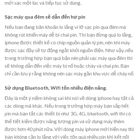
mới sạc một lúc và tiếp tục sử dụng.
Sạc máy qua đêm sẽ dẫn đến hư pin
Nếu bạn đang băn khoăn lo lắng vì lỡ sạc pin qua đêm mà
không rút khiến máy dễ bị chai pin. Thì bạn đừng quá lo lắng,
iphone được thiết kế có chip nguồn quản lý pin, nên khi máy
được sạc đầy sẽ tự động ngắt khỏi nguồn điện. Như vậy, nếu
trong trường hợp bạn quá bận nên phải sạc máy qua đêm thì
sẽ không dẫn đến việc máy bị nổ hoặc cháy và chai pin. Bạn
chỉ cần lưu ý rằng không nên sạc máy gần khu vực dễ cháy nổ.
Sử dụng Bluetooth, Wifi tốn nhiều điện năng.
Đây là một ý niệm không sai khi nói về dòng iphone hay tất cả
các dòng mã khác. Nếu trong trường hợp máy bạn sắp hết
pin mà bạn tắt các thiết bị như 3G, 4G, bluetooth, wifi thì có
thể tiết kiệm được năng lượng pin và sử dụng máy thêm
được hơn 40 phút nữa. Với dòng máy iphone mới hiện nay thì
bạn không cần lo lắng với việc tốn quá nhiều pin khi kết nối