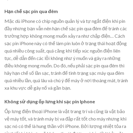
Hạn chế sạc pin qua đêm
Mặc dù iPhone có chip nguồn quản lý và tự ngắt điện khi pin
đầy nhưng bạn vẫn nên hạn chế sạc pin qua đêm để tránh các
trường hợp không mong muốn xảy ra như chập điện… Cách
sạc pin iPhone này có thể làm pin luôn ở trạng thái hoạt động
quá nhiều công suất, quá căng khi tiếp xúc nguồn điện liên
tục, dễ dẫn đến các lỗi không như ý muốn và gây ra những
điều không mong muốn. Do đó, nếu phải sạc pin qua đêm thì
hãy hạn chế số lần sạc, tránh để tình trạng sạc máy qua đêm
quá nhiều lần, quá lâu và chú ý để máy ở nơi thoáng mát, tránh
xa khu vực dễ gây nổ và gần bạn.
Không sử dụng ốp lưng khi sạc pin Iphone
Ốp lưng điện thoại iPhone là vật trang trí và cũng là vật bảo
vệ máy tốt, và tránh máy bị va đập rất tốt cho máy nhưng khi
sạc nó có thể là hung thần với iPhone. Bởi lượng nhiệt tỏa ra