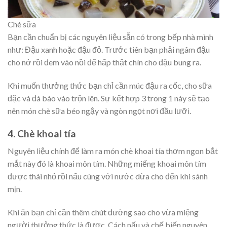
Chè sữa
Bạn cần chuẩn bị các nguyên liệu sẵn có trong bếp nhà mình
như: Đậu xanh hoặc đậu đỏ. Trước tiên bạn phải ngâm đậu
cho nở rồi đem vào nồi để hấp thật chín cho đậu bung ra.
Khi muốn thưởng thức bạn chỉ cần múc đậu ra cốc, cho sữa
đặc và đá bào vào trộn lên. Sự kết hợp 3 trong 1 này sẽ tạo
nên món chè sữa béo ngậy và ngòn ngọt nơi đầu lưỡi.
4. Chè khoai tía
Nguyên liệu chính để làm ra món chè khoai tía thơm ngon bắt
mắt này đó là khoai môn tím. Những miếng khoai môn tím
được thái nhỏ rồi nấu cùng với nước dừa cho đến khi sánh
mịn.
Khi ăn bạn chỉ cần thêm chút đường sao cho vừa miệng
người thưởng thức là được. Cách nấu và chế biến nguyên