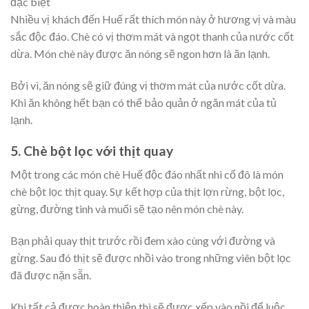
đặc biệt
Nhiều vị khách đến Huế rất thích món này ở hương vị và màu
sắc độc đáo. Chè có vị thơm mát và ngọt thanh của nước cốt
dừa. Món chè này được ăn nóng sẽ ngon hơn là ăn lạnh.
Bởi vì, ăn nóng sẽ giữ đúng vị thơm mát của nước cốt dừa.
Khi ăn không hết bạn có thể bảo quản ở ngăn mát của tủ
lạnh.
5. Chè bột lọc với thịt quay
Một trong các món chè Huế độc đáo nhất nhì cố đô là món
chè bột lọc thịt quay. Sự kết hợp của thịt lợn rừng, bột lọc,
gừng, đường tinh và muối sẽ tạo nên món chè này.
Bạn phải quay thịt trước rồi đem xào cùng với đường và
gừng. Sau đó thịt sẽ được nhồi vào trong những viên bột lọc
đã được nặn sẵn.
Khi tất cả được hoàn thiện thì sẽ được xếp vào nồi để luộc