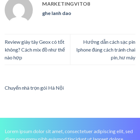
MARKETINGVITO8
ghe lanh dao
Review giày tây Geox có tốt
Hướng dẫn cách sạc pin
không? Cách mix đồ như thế
Iphone đúng cách tránh chai
nào hợp
pin, hư máy
Chuyển nhà trọn gói Hà Nội
Lorem ipsum dolor sit amet, consectetuer adipiscing elit, sed
diam nonummy nibh euismod tincidunt ut laoreet dolore