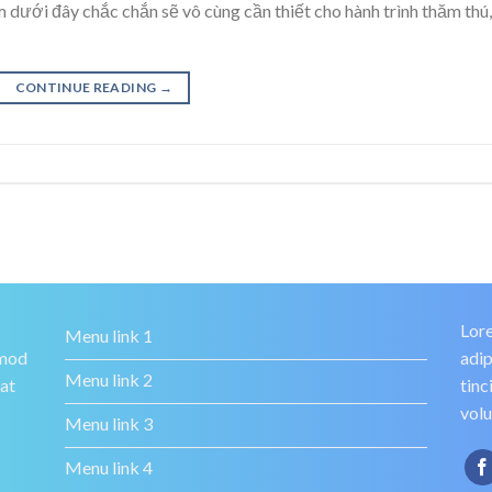
 dưới đây chắc chắn sẽ vô cùng cần thiết cho hành trình thăm thú,
CONTINUE READING
→
Lore
Menu link 1
smod
adip
Menu link 2
rat
tinc
volu
Menu link 3
Menu link 4