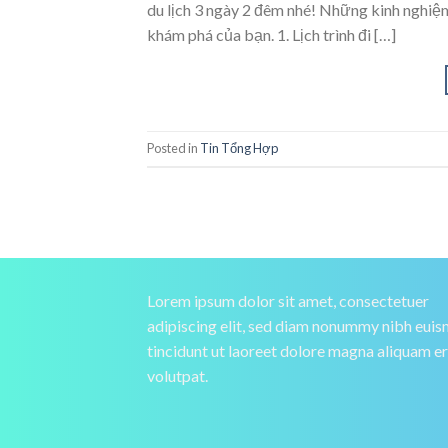
du lịch 3 ngày 2 đêm nhé! Những kinh nghiệm
khám phá của bạn. 1. Lịch trình đi […]
Posted in
Tin Tổng Hợp
Lorem ipsum dolor sit amet, consectetuer
adipiscing elit, sed diam nonummy nibh eui
tincidunt ut laoreet dolore magna aliquam e
volutpat.