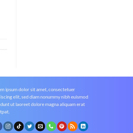
m ipsum dolor sit amet, consectetuer
iscing elit, sed diam nonummy nibh euismod
idunt ut laoreet dolore magna aliquam erat
tpat.