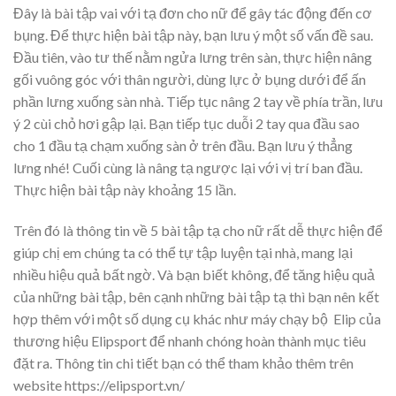
Đây là bài tập vai với tạ đơn cho nữ để gây tác động đến cơ
bụng. Để thực hiện bài tập này, bạn lưu ý một số vấn đề sau.
Đầu tiên, vào tư thế nằm ngửa lưng trên sàn, thực hiện nâng
gối vuông góc với thân người, dùng lực ở bụng dưới để ấn
phần lưng xuống sàn nhà. Tiếp tục nâng 2 tay về phía trần, lưu
ý 2 cùi chỏ hơi gập lại. Bạn tiếp tục duỗi 2 tay qua đầu sao
cho 1 đầu tạ chạm xuống sàn ở trên đầu. Bạn lưu ý thẳng
lưng nhé! Cuối cùng là nâng tạ ngược lại với vị trí ban đầu.
Thực hiện bài tập này khoảng 15 lần.
Trên đó là thông tin về 5 bài tập tạ cho nữ rất dễ thực hiện để
giúp chị em chúng ta có thể tự tập luyện tại nhà, mang lại
nhiều hiệu quả bất ngờ. Và bạn biết không, để tăng hiệu quả
của những bài tập, bên cạnh những bài tập tạ thì bạn nên kết
hợp thêm với một số dụng cụ khác như máy chạy bộ Elip của
thương hiệu Elipsport để nhanh chóng hoàn thành mục tiêu
đặt ra. Thông tin chi tiết bạn có thể tham khảo thêm trên
website https://elipsport.vn/