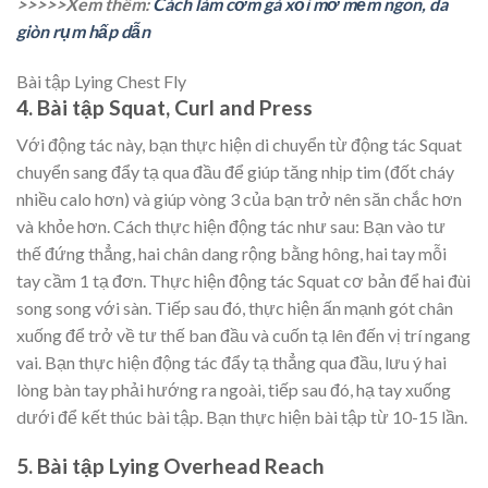
>>>>>Xem thêm:
Cách làm cơm gà xối mỡ mềm ngon, da
giòn rụm hấp dẫn
Bài tập Lying Chest Fly
4. Bài tập Squat, Curl and Press
Với động tác này, bạn thực hiện di chuyển từ động tác Squat
chuyển sang đẩy tạ qua đầu để giúp tăng nhịp tim (đốt cháy
nhiều calo hơn) và giúp vòng 3 của bạn trở nên săn chắc hơn
và khỏe hơn. Cách thực hiện động tác như sau: Bạn vào tư
thế đứng thẳng, hai chân dang rộng bằng hông, hai tay mỗi
tay cầm 1 tạ đơn. Thực hiện động tác Squat cơ bản để hai đùi
song song với sàn. Tiếp sau đó, thực hiện ấn mạnh gót chân
xuống để trở về tư thế ban đầu và cuốn tạ lên đến vị trí ngang
vai. Bạn thực hiện động tác đẩy tạ thẳng qua đầu, lưu ý hai
lòng bàn tay phải hướng ra ngoài, tiếp sau đó, hạ tay xuống
dưới để kết thúc bài tập. Bạn thực hiện bài tập từ 10-15 lần.
5. Bài tập Lying Overhead Reach