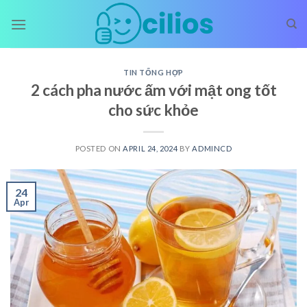
Skip
to
content
TIN TỔNG HỢP
2 cách pha nước ấm với mật ong tốt
cho sức khỏe
POSTED ON
APRIL 24, 2024
BY
ADMINCD
24
Apr