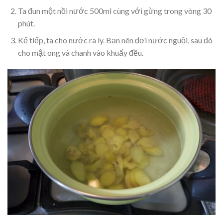
Ta đun một nồi nước 500ml cùng với gừng trong vòng 30
phút.
Kế tiếp, ta cho nước ra ly. Bạn nên đợi nước nguội, sau đó
cho mật ong và chanh vào khuấy đều.