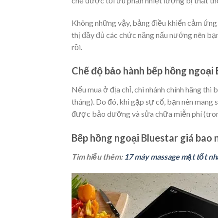
chế được tối ưu phần nhiệt lượng bị thất tho
Không những vậy, bảng điều khiển cảm ứng c
thị đầy đủ các chức năng nấu nướng nên bạn
rồi.
Chế độ bảo hành bếp hồng ngoại 
Nếu mua ở địa chỉ, chi nhánh chính hãng th
tháng). Do đó, khi gặp sự cố, bạn nên mang
được bảo dưỡng và sửa chữa miễn phí (tro
Bếp hồng ngoại Bluestar giá bao 
Tìm hiểu thêm:
17 máy massage mặt tốt nhấ