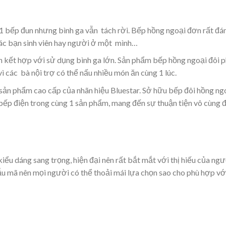
 1 bếp đun nhưng bình ga vẫn tách rời. Bếp hồng ngoại đơn rất đá
các bạn sinh viên hay người ở một mình…
un kết hợp với sử dụng bình ga lớn. Sản phẩm bếp hồng ngoại đôi 
vì các bà nội trợ có thể nấu nhiều món ăn cùng 1 lúc.
à sản phẩm cao cấp của nhãn hiệu Bluestar. Sở hữu bếp đôi hồng ng
 bếp điện trong cùng 1 sản phẩm, mang đến sự thuận tiện vô cùng 
iểu dáng sang trọng, hiện đại nên rất bắt mắt với thị hiếu của ng
ẫu mã nên mọi người có thể thoải mái lựa chọn sao cho phù hợp vớ