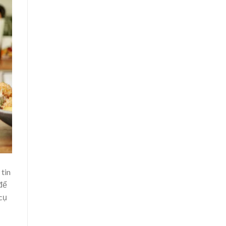
 tin
để
cụ