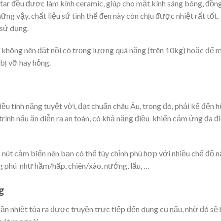
tar đều được làm kính ceramic, giúp cho mặt kính sáng bóng, đồn
ững vậy, chất liệu sứ tinh thể đen này còn chịu được nhiệt rất tốt,
 sử dụng.
ta không nên đặt nồi có trọng lượng quá nặng (trên 10kg) hoặc để 
 bị vỡ hay hỏng.
ều tính năng tuyệt vời, đạt chuẩn châu Âu, trong đó, phải kể đến h
trình nấu ăn diễn ra an toàn, có khả năng điều khiển cảm ứng đa 
nút cảm biến nên bạn có thể tùy chỉnh phù hợp với nhiều chế độ n
 phú như hầm/hấp, chiên/xào, nướng, lẩu, …
g
n nhiệt tỏa ra được truyền trực tiếp đến dụng cụ nấu, nhờ đó sẽ