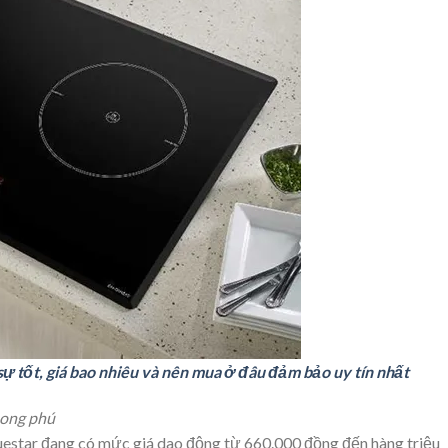
ự tốt, giá bao nhiêu và nên mua ở đâu đảm bảo uy tín nhất
phong phú
luestar đang có mức giá dao động từ 660.000 đồng đến hàng triệu