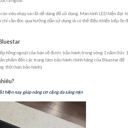
át ra ngoài .
òn siêu nhạy và rất dễ dàng để sử dụng. Màn hình LED hiện đại h
 chỉ cần đọc qua hướng dẫn sử dụng là có thể điều khiển bếp ổn đ
Bluestar
ì bếp hồng ngoại của bạn sẽ được bảo hành trong vòng 1 năm (tức 
 sản phẩm đến các trung tâm bảo hành chính hãng của Bluestar để
ng thời hạn bảo hành)
nhiêu?
t hiện nay giúp nâng cơ căng da sáng mịn