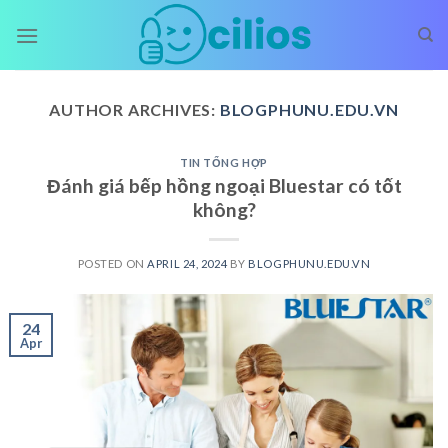
Skip
to
content
AUTHOR ARCHIVES:
BLOGPHUNU.EDU.VN
TIN TỔNG HỢP
Đánh giá bếp hồng ngoại Bluestar có tốt
không?
POSTED ON
APRIL 24, 2024
BY
BLOGPHUNU.EDU.VN
24
Apr