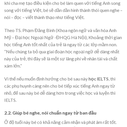
khi cha mẹ tạo điều kiện cho bé làm quen với tiếng Anh song
song với tiếng Việt, bé sẽ dần dần hình thành thói quen nghe –
nói – đọc – viết thành thạo như tiếng Việt.
Theo TS. Phạm Đăng Bình (Khoa ngôn ngữ và văn hóa Anh
Mỹ – Đại học Ngoại Ngữ -ĐHQG Hà Nội), Khoảng thời gian
học tiếng Anh tốt nhất của trẻ là ngay từ các lớp mầm non.
“Nếu chúng ta bỏ qua giai đoạn học ngoại ngữ dễ dàng nhất
này của trẻ, thì đây sẽ là một sự lãng phí về nhân tài và chất
xám lớn.”
Vì thế nếu muốn định hướng cho bé sau này
học IELTS
, thì
các phụ huynh càng nên cho bé tiếp xúc tiếng Anh ngay từ
nhỏ, để sau này bé dễ dàng hơn trong việc học và luyện thi
IELTS.
2.2. Giúp bé nghe, nói chuẩn ngay từ ban đầu
Ở độ tuổi này bé có khả năng cảm nhận và phát âm rất tốt.