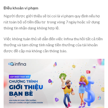
Điều khoản vi phạm
Người được giới thiệu sẽ bị coi là vi phạm quy định nếu họ
rút toàn bộ số tiền đầu tư trong vòng 7 ngày hoặc sử dụng
thông tin nhận dạng không hợp lệ.
Việc không tuân thủ sẽ dẫn đến việc Infina thu hồi tất cả tiền
thưởng và tạm dừng tính năng tiền thưởng của tài khoản
được đề cập mà không cần thông báo.