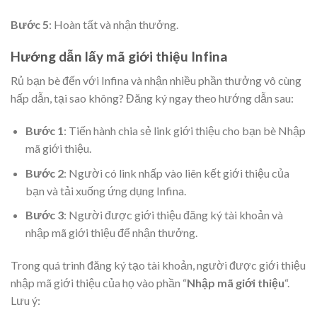
Bước 5
: Hoàn tất và nhận thưởng.
Hướng dẫn lấy mã giới thiệu Infina
Rủ bạn bè đến với Infina và nhận nhiều phần thưởng vô cùng
hấp dẫn, tại sao không? Đăng ký ngay theo hướng dẫn sau:
Bước 1
: Tiến hành chia sẻ link giới thiệu cho bạn bè Nhập
mã giới thiệu.
Bước 2
: Người có link nhấp vào liên kết giới thiệu của
bạn và tải xuống ứng dụng Infina.
Bước 3
: Người được giới thiệu đăng ký tài khoản và
nhập mã giới thiệu để nhận thưởng.
Trong quá trình đăng ký tạo tài khoản, người được giới thiệu
nhập mã giới thiệu của họ vào phần “
Nhập mã giới thiệu
“.
Lưu ý: