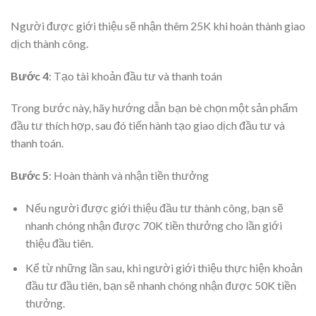
Người được giới thiệu sẽ nhận thêm 25K khi hoàn thành giao
dịch thành công.
Bước 4
: Tạo tài khoản đầu tư và thanh toán
Trong bước này, hãy hướng dẫn bạn bè chọn một sản phẩm
đầu tư thích hợp, sau đó tiến hành tạo giao dịch đầu tư và
thanh toán.
Bước 5
: Hoàn thành và nhận tiền thưởng
Nếu người được giới thiệu đầu tư thành công, bạn sẽ
nhanh chóng nhận được 70K tiền thưởng cho lần giới
thiệu đầu tiên.
Kể từ những lần sau, khi người giới thiệu thực hiện khoản
đầu tư đầu tiên, bạn sẽ nhanh chóng nhận được 50K tiền
thưởng.