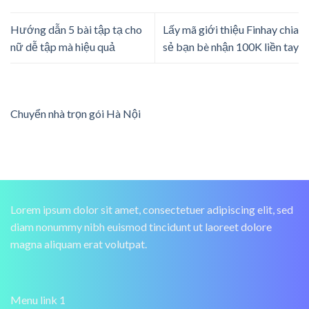
Hướng dẫn 5 bài tập tạ cho
Lấy mã giới thiệu Finhay chia
nữ dễ tập mà hiệu quả
sẻ bạn bè nhận 100K liền tay
Chuyển nhà trọn gói Hà Nội
Lorem ipsum dolor sit amet, consectetuer adipiscing elit, sed
diam nonummy nibh euismod tincidunt ut laoreet dolore
magna aliquam erat volutpat.
Menu link 1