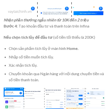
Nhận phần thưởng ngẫu nhiên từ 10K đến 2 triệu
Bước 4
: Tạo khoản đầu tư và thanh toán trên Infina
Nếu chọn tích lũy để đầu tư
(số tiền tối thiểu là 200K)
Chọn sản phẩm tích lũy ở màn hình
Home.
Nhập số tiền muốn tích lũy.
Xác nhận tích lũy.
Chuyển khoản qua Ngân hàng với nội dung chuyển tiền và
số tiền thanh toán.