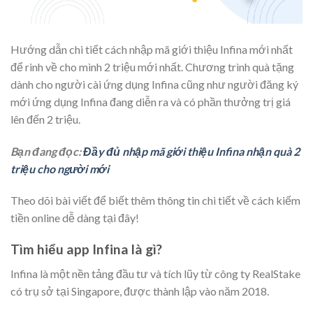
Hướng dẫn chi tiết cách nhập mã giới thiệu Infina mới nhất
để rinh về cho mình 2 triệu mới nhất. Chương trình quà tặng
dành cho người cài ứng dụng Infina cũng như người đăng ký
mới ứng dụng Infina đang diễn ra và có phần thưởng trị giá
lên đến 2 triệu.
Bạn đang đọc:
Đầy đủ nhập mã giới thiệu Infina nhận quà 2
triệu cho người mới
Theo dõi bài viết để biết thêm thông tin chi tiết về cách kiếm
tiền online dễ dàng tại đây!
Tìm hiểu app Infina là gì?
Infina là một nền tảng đầu tư và tích lũy từ công ty RealStake
có trụ sở tại Singapore, được thành lập vào năm 2018.