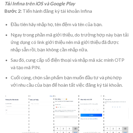
Tải Infina trên iOS và Google Play
Bước 2:
Tiến hành đăng ký tài khoản Infina
Đầu tiên hãy nhập họ, tên đệm và tên của bạn.
Ngay trong phần mã giới thiệu, do trường hợp này bạn tải
ứng dụng có link giới thiệu nên mã giới thiệu đã được
nhập sẵn rồi, bạn không cần nhập nữa.
Sau đó, cung cấp số điện thoại và nhập mã xác minh OTP
và tạo mã PIN.
Cuối cùng, chọn sản phẩm bạn muốn đầu tư và phù hợp
với nhu cầu của bạn để hoàn tất việc đăng ký tài khoản.