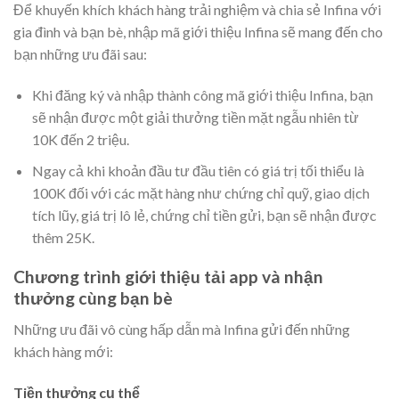
Để khuyến khích khách hàng trải nghiệm và chia sẻ Infina với
gia đình và bạn bè, nhập mã giới thiệu Infina sẽ mang đến cho
bạn những ưu đãi sau:
Khi đăng ký và nhập thành công mã giới thiệu Infina, bạn
sẽ nhận được một giải thưởng tiền mặt ngẫu nhiên từ
10K đến 2 triệu.
Ngay cả khi khoản đầu tư đầu tiên có giá trị tối thiểu là
100K đối với các mặt hàng như chứng chỉ quỹ, giao dịch
tích lũy, giá trị lô lẻ, chứng chỉ tiền gửi, bạn sẽ nhận được
thêm 25K.
Chương trình giới thiệu tải app và nhận
thưởng cùng bạn bè
Những ưu đãi vô cùng hấp dẫn mà Infina gửi đến những
khách hàng mới:
Tiền thưởng cụ thể