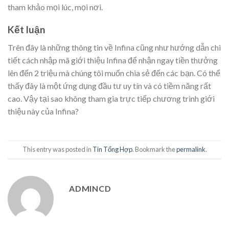
tham khảo mọi lúc, mọi nơi.
Kết luận
Trên đây là những thông tin về Infina cũng như hướng dẫn chi
tiết cách nhập mã giới thiệu Infina để nhận ngay tiền thưởng
lên đến 2 triệu mà chúng tôi muốn chia sẻ đến các bạn. Có thể
thấy đây là một ứng dụng đầu tư uy tín và có tiềm năng rất
cao. Vậy tại sao không tham gia trực tiếp chương trình giới
thiệu này của Infina?
This entry was posted in
Tin Tổng Hợp
. Bookmark the
permalink
.
ADMINCD