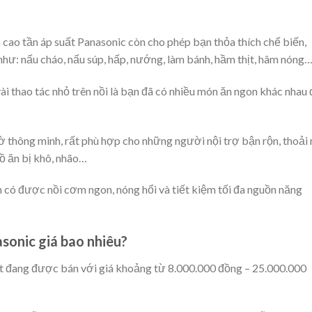
 cao tần áp suất Panasonic còn cho phép bạn thỏa thích chế biến,
như: nấu cháo, nấu súp, hấp, nướng, làm bánh, hầm thịt, hâm nóng
 vài thao tác nhỏ trên nồi là bạn đã có nhiều món ăn ngon khác nhau
 thông minh, rất phù hợp cho những người nội trợ bận rộn, thoải
ồ ăn bị khô, nhão…
nh có được nồi cơm ngon, nóng hổi và tiết kiệm tối đa nguồn năng
asonic giá bao nhiêu?
ất đang được bán với giá khoảng từ 8.000.000 đồng – 25.000.000