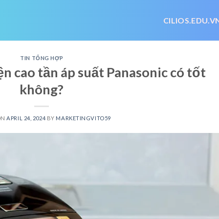
CILIOS.EDU.V
TIN TỔNG HỢP
n cao tần áp suất Panasonic có tốt
không?
ON
APRIL 24, 2024
BY
MARKETINGVITO59