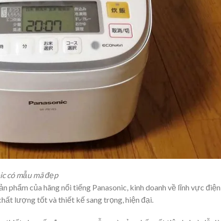
nic có mẫu mã đẹp
ản phẩm của hãng nổi tiếng Panasonic, kinh doanh về lĩnh vực điện
ất lượng tốt và thiết kế sang trọng, hiện đại.