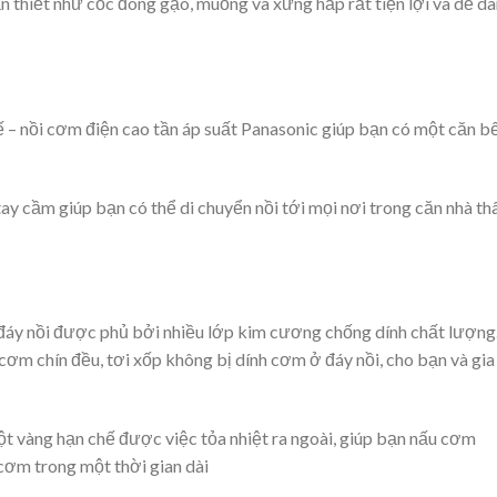
n thiết như cốc đong gạo, muỗng và xửng hấp rất tiện lợi và dễ d
 tế – nồi cơm điện cao tần áp suất Panasonic giúp bạn có một căn b
y cầm giúp bạn có thể di chuyển nồi tới mọi nơi trong căn nhà th
đáy nồi được phủ bởi nhiều lớp kim cương chống dính chất lượng
cơm chín đều, tơi xốp không bị dính cơm ở đáy nồi, cho bạn và gia
t vàng hạn chế được việc tỏa nhiệt ra ngoài, giúp bạn nấu cơm
cơm trong một thời gian dài