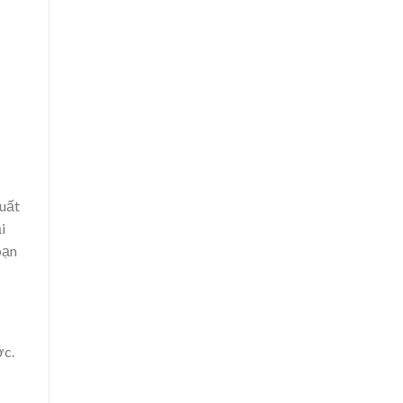
c
xuất
i
bạn
ớc.