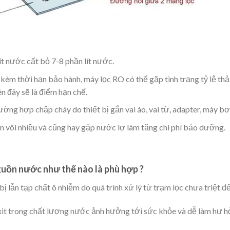
lít nước cất bỏ 7-8 phần lít nước.
kèm thời hạn bảo hành, máy lọc RO có thể gặp tình trạng tỷ lệ thả
 nên đây sẽ là điểm hạn chế.
ường hợp chập cháy do thiết bị gắn vai áo, vai từ, adapter, máy b
 vôi nhiều và cũng hay gặp nước lợ làm tăng chi phí bảo dưỡng.
uồn nước như thế nào là phù hợp ?
lẫn tạp chất ô nhiễm do quá trình xử lý từ trạm lọc chưa triệt để
xit trong chất lượng nước ảnh hưởng tới sức khỏe và dễ làm hư 