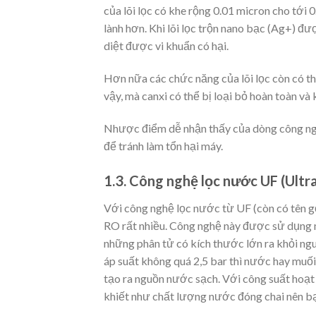
của lõi lọc có khe rộng 0.01 micron cho tới
lành hơn. Khi lõi lọc trộn nano bạc (Ag+) 
diệt được vi khuẩn có hại.
Hơn nữa các chức năng của lõi lọc còn có t
vậy, mà canxi có thể bị loại bỏ hoàn toàn v
Nhược điểm dễ nhận thấy của dòng công ngh
để tránh làm tổn hại máy.
1.3. Công nghệ lọc nước UF (Ultra
Với công nghệ lọc nước từ UF (còn có tên g
RO rất nhiều. Công nghệ này được sử dụng m
những phân tử có kích thước lớn ra khỏi ng
áp suất không quá 2,5 bar thì nước hay muối
tạo ra nguồn nước sạch. Với công suất hoạt 
khiết như chất lượng nước đóng chai nên bạ