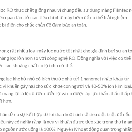
lọc RO thực chất giống nhau vì chúng đều sử dụng màng Filmtec n
ên quan tâm tới các tiêu chí như máy bơm để có thể trải nghiệm
t bị điện cho chắc chắn để đảm bảo an toàn.
g rất nhiều loại máy lọc nước tốt nhất cho gia đình bởi sự an t
ng lọc lớn hơn so với công nghệ RO. Đồng nghĩa với việc có thể
c các khoáng chất có lợi cho cơ thể.
 lọc khe hở nhỏ có kích thước nhỏ tới 1 nanomet nhập khẩu từ
c vi khuẩn gây hại cho sức khỏe con người và 40-50% ion kim loại.
ã mang lại là lọc được nước lợ và có được áp lực thẩm thấu thấp
t hơn.
 tử có sự kết hợp từ lõi than hoạt tính sẽ tiêu diệt triệt để nếu
Điều này có nghĩa rằng là nếu vi khuẩn được tiếp xúc trong thời gia
ào nguồn nước uống là 100%. Nguyên lý hoạt động quan trọng nhất