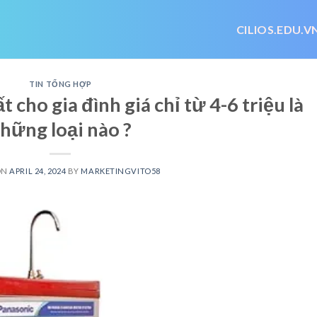
CILIOS.EDU.V
TIN TỔNG HỢP
 cho gia đình giá chỉ từ 4-6 triệu là
hững loại nào ?
ON
APRIL 24, 2024
BY
MARKETINGVITO58