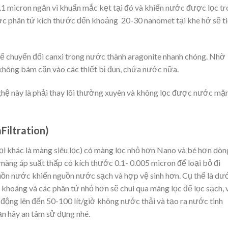
 0.1 micron ngăn vi khuẩn mắc kẹt tại đó và khiến nước được lọc t
được phân tử kích thước đến khoảng 20-30 nanomet tại khe hở sẽ t
hể chuyển đổi canxi trong nước thành aragonite nhanh chóng. Nhờ
à không bám cặn vào các thiết bị đun, chứa nước nữa.
ệ này là phải thay lõi thường xuyên và không lọc được nước mặ
Filtration)
ọi khác là màng siêu lọc) có màng lọc nhỏ hơn Nano và bé hơn dòn
àng áp suất thấp có kích thước 0.1- 0.005 micron để loại bỏ đi
uồn nước khiến nguồn nước sạch và hợp vệ sinh hơn. Cụ thể là dư
 khoáng và các phân tử nhỏ hơn sẽ chui qua màng lọc để lọc sạch, 
động lên đến 50-100 lít/giờ không nước thải và tạo ra nước tinh
n hãy an tâm sử dụng nhé.