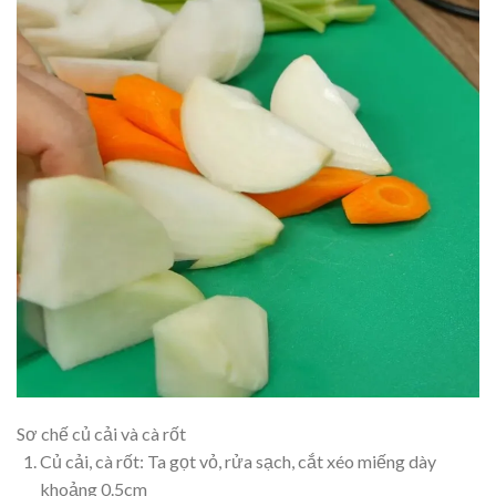
Sơ chế củ cải và cà rốt
Củ cải, cà rốt: Ta gọt vỏ, rửa sạch, cắt xéo miếng dày
khoảng 0.5cm