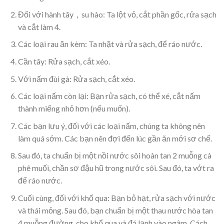
Đối với hành tây，su hào: Ta lột vỏ, cắt phần gốc, rửa sạch
và cắt làm 4.
Các loại rau ăn kèm: Ta nhặt và rửa sạch, để ráo nước.
Cần tây: Rửa sạch, cắt xéo.
Với nấm đùi gà: Rửa sạch, cắt xéo.
Các loại nấm còn lại: Bạn rửa sạch, có thể xé, cắt nấm
thành miếng nhỏ hơn (nếu muốn).
Các bạn lưu ý, đối với các loại nấm, chúng ta không nên
làm quá sớm. Các bạn nên đợi đến lúc gần ăn mới sơ chế.
Sau đó, ta chuẩn bị một nồi nước sôi hoàn tan 2 muỗng cà
phê muối, chần sơ đậu hũ trong nước sôi. Sau đó, ta vớt ra
để ráo nước.
Cuối cùng, đối với khổ qua: Bạn bỏ hạt, rửa sạch với nước
và thái mỏng. Sau đó, bạn chuẩn bị một thau nước hòa tan
4 muỗng đường, cho khổ qua và đá lạnh vào ngâm, Cách