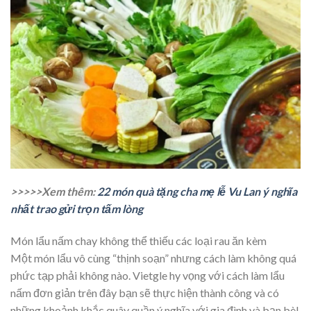
>>>>>Xem thêm:
22 món quà tặng cha mẹ lễ Vu Lan ý nghĩa
nhất trao gửi trọn tấm lòng
Món lẩu nấm chay không thể thiếu các loại rau ăn kèm
Một món lẩu vô cùng “thịnh soạn” nhưng cách làm không quá
phức tạp phải không nào. Vietgle hy vọng với cách làm lẩu
nấm đơn giản trên đây bạn sẽ thực hiện thành công và có
những khoảnh khắc quây quần ý nghĩa với gia đình và bạn bè!