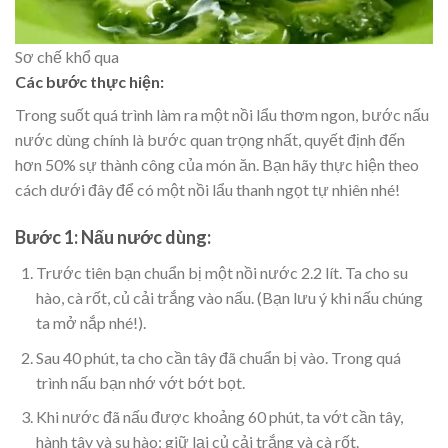
Sơ chế khổ qua
Các bước thực hiện:
Trong suốt quá trình làm ra một nồi lẩu thơm ngon, bước nấu
nước dùng chính là bước quan trọng nhất, quyết định đến
hơn 50% sự thành công của món ăn. Bạn hãy thực hiện theo
cách dưới đây để có một nồi lẩu thanh ngọt tự nhiên nhé!
Bước 1: Nấu nước dùng:
Trước tiên bạn chuẩn bị một nồi nước 2.2 lít. Ta cho su
hào, cà rốt, củ cải trắng vào nấu. (Bạn lưu ý khi nấu chúng
ta mở nắp nhé!).
Sau 40 phút, ta cho cần tây đã chuẩn bị vào. Trong quá
trình nấu bạn nhớ vớt bớt bọt.
Khi nước đã nấu được khoảng 60 phút, ta vớt cần tây,
hành tây và su hào; giữ lại củ cải trắng và cà rốt.