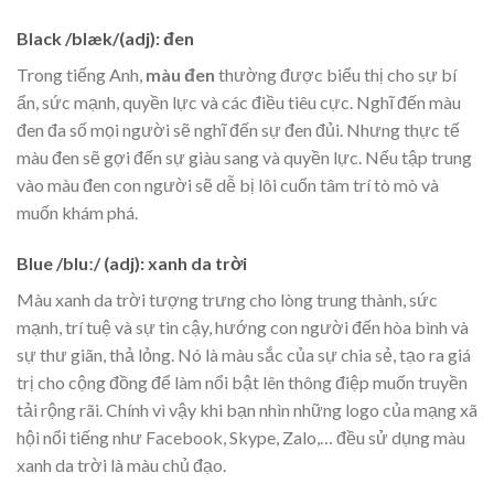
Black
/blæk/(adj): đen
Trong tiếng Anh,
màu đen
thường được biểu thị cho sự bí
ẩn, sức mạnh, quyền lực và các điều tiêu cực. Nghĩ đến màu
đen đa số mọi người sẽ nghĩ đến sự đen đủi. Nhưng thực tế
màu đen sẽ gợi đến sự giàu sang và quyền lực. Nếu tập trung
vào màu đen con người sẽ dễ bị lôi cuốn tâm trí tò mò và
muốn khám phá.
Blue
/bluː/ (adj): xanh da trời
Màu xanh da trời tượng trưng cho lòng trung thành, sức
mạnh, trí tuệ và sự tin cậy, hướng con người đến hòa bình và
sự thư giãn, thả lỏng. Nó là màu sắc của sự chia sẻ, tạo ra giá
trị cho cộng đồng để làm nổi bật lên thông điệp muốn truyền
tải rộng rãi. Chính vì vậy khi bạn nhìn những logo của mạng xã
hội nổi tiếng như Facebook, Skype, Zalo,… đều sử dụng màu
xanh da trời là màu chủ đạo.