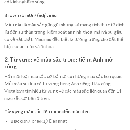
có kinh nghiệm sống.
Brown
/braʊn/ (adj): nâu
Màu nâu
là màu sắc gần gũi nhưng lại mang tính thực tế dính
líu đến sự thận trọng, kiểm soát an ninh, thoải mái và sự giàu
có về vật chất. Màu nâu đặc biệt là tượng trưng cho đất thể
hiện sự an toàn và ôn hòa.
2. Từ vựng về màu sắc trong tiếng Anh mở
rộng
Với mỗi loại màu sắc cơ bản sẽ có những màu sắc liên quan.
Mỗi màu sẽ đều có từ vựng tiếng Anh riêng. Hãy cùng
Vietgle.vn tìm hiểu từ vựng về các màu sắc liên quan đến 11
màu sắc cơ bản ở trên.
Từ vựng màu sắc liên quan đến màu đen
Blackish /ˈbræk.ɪʃ/ Đen nhạt