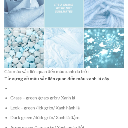
Các màu sắc liên quan đến màu xanh da trời
Từ vựng về màu sắc liên quan đến màu xanh lá cây
Grass – green /gra:s gri:n/ Xanh lá
Leek – green /li:k gri:n/ Xanh hành lá
Dark green /dɑ:k griːn/ Xanh lá đậm
Army green /’a:mi gri:n/ Xanh quân đội