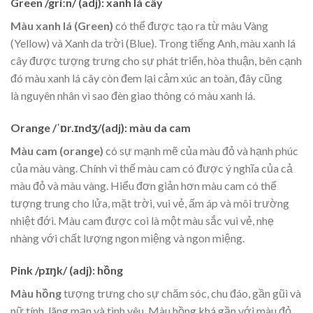
Green
/griːn/ (adj): xanh lá cây
Màu xanh lá (Green)
có thể được tạo ra từ màu Vàng
(Yellow) và Xanh da trời (Blue). Trong tiếng Anh, màu xanh lá
cây được tượng trưng cho sự phát triển, hòa thuận, bên cạnh
đó màu xanh lá cây còn đem lại cảm xúc an toàn, đây cũng
là nguyên nhân vì sao đèn giao thông có màu xanh lá.
Orange
/ˈɒr.ɪndʒ/(adj): màu da cam
Màu cam (orange)
có sự mạnh mẽ của màu đỏ và hạnh phúc
của màu vàng. Chính vì thế màu cam có được ý nghĩa của cả
màu đỏ và màu vàng. Hiểu đơn giản hơn màu cam có thể
tượng trung cho lửa, mặt trời, vui vẻ, ấm áp và môi trường
nhiệt đới. Màu cam được coi là một màu sắc vui vẻ, nhẹ
nhàng với chất lượng ngon miệng và ngon miệng.
Pink
/pɪŋk/ (adj): hồng
Màu hồng
tượng trưng cho sự chăm sóc, chu đáo, gần gũi và
nữ tính, lãng mạn và tình yêu. Màu hồng khá gần với màu đỏ,