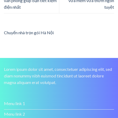
văn phòng giúp bạn tiết kiệm
vừa mềm vừa thơm ngon
điện nhất
tuyệt
Chuyển nhà trọn gói Hà Nội
Lorem ipsum dolor sit amet, consectetuer adipiscing elit, sed
diam nonummy nibh euismod tincidunt ut laoreet dolore
magna aliquam erat volutpat.
Menu link 1
Menu link 2