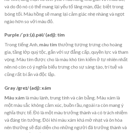
và do đó nó có thể mang lại yếu tố lãng mạn, đặc biệt trong
bóng tối. Màu hồng sẽ mang lại cảm giác nhẹ nhàng và ngọt
ngào hơn so với màu đỏ.
Purple
/ˈpɜː(ɹ).pəl/ (adj): tím
Trong tiếng Anh,
màu tím
thường tượng trưng cho hoàng
gia, tầng lớp quý tộc, gắn với sự đẳng cấp, quyền lực và tham
vọng. Màu tím được cho là màu khó tìm kiếm ở tự nhiên nhất
nên nó còn có ý nghĩa biểu trưng cho sự sáng tạo, trí tuệ và
cũng rất bí ẩn và độc lập.
Gray
/greɪ/ (adj): xám
Màu xám
là màu lạnh, trung tính và cân bằng. Màu xám là
một màu sắc không cảm xúc, buồn rầu, ngoài ra còn mang ý
nghĩa thực tế. Đó là một màu trưởng thành và có trách nhiệm
và đáng tin tưởng. Đôi khi màu xám khá mờ nhạt và ôn hòa
nên thường sẽ đại diện cho những người đã trưởng thành và