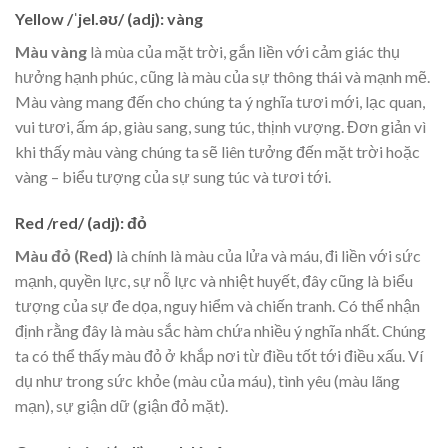
Yellow
/ˈjel.əʊ/ (adj): vàng
Màu vàng
là mùa của mặt trời, gắn liền với cảm giác thụ
hưởng hạnh phúc, cũng là màu của sự thông thái và mạnh mẽ.
Màu vàng mang đến cho chúng ta ý nghĩa tươi mới, lạc quan,
vui tươi, ấm áp, giàu sang, sung túc, thịnh vượng. Đơn giản vì
khi thấy màu vàng chúng ta sẽ liên tưởng đến mặt trời hoặc
vàng – biểu tượng của sự sung túc và tươi tới.
Red
/red/ (adj): đỏ
Màu đỏ (Red)
là chính là màu của lửa và máu, đi liền với sức
mạnh, quyền lực, sự nỗ lực và nhiệt huyết, đây cũng là biểu
tượng của sự đe dọa, nguy hiểm và chiến tranh. Có thể nhận
định rằng đây là màu sắc hàm chứa nhiều ý nghĩa nhất. Chúng
ta có thể thấy màu đỏ ở khắp nơi từ điều tốt tới điều xấu. Ví
dụ như trong sức khỏe (màu của máu), tình yêu (màu lãng
mạn), sự giận dữ (giận đỏ mặt).