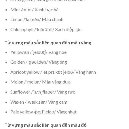
Mint /mɪnt/ Xanh bạc hà
Limon /’laimən/ Màu chanh
Chlorophyll /‘klɔrəfili/ Xanh diệp lục
Từ vựng màu sắc liên quan đến màu vàng
Yellowish /ˈjeloʊɪʃ/ Vàng hoe
Golden /ˈɡəʊl.dən/ Vàng óng
Apricot yellow /ˈeɪ.prɪ.kɒt jeloʊ/ Vàng hạnh
Melon /´melən/ Màu vàng dưa
Sunflower /ˈsʌnˌflaʊər/ Vàng rực
Waxen /ˈwæk.sən/ Vàng cam
Pale yellow /peɪlˈjeloʊ/ Vàng nhạt
Từ vựng màu sắc liên quan đến màu đỏ