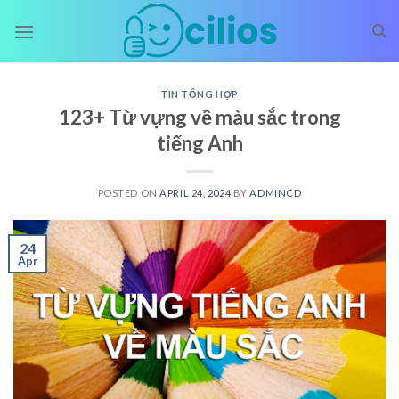
Skip
to
content
TIN TỔNG HỢP
123+ Từ vựng về màu sắc trong
tiếng Anh
POSTED ON
APRIL 24, 2024
BY
ADMINCD
24
Apr