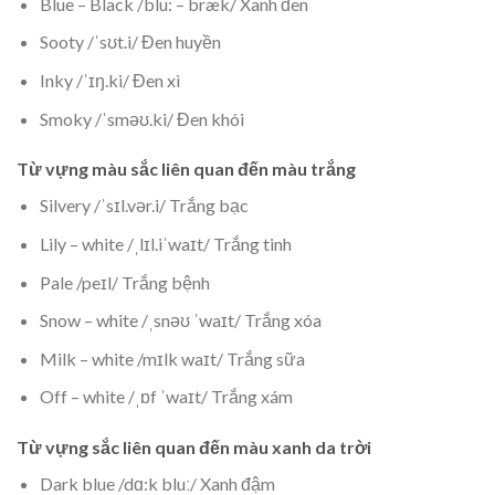
Blue – Black /blu: – bræk/ Xanh đen
Sooty /ˈsʊt.i/ Đen huyền
Inky /ˈɪŋ.ki/ Đen xì
Smoky /ˈsməʊ.ki/ Đen khói
Từ vựng màu sắc liên quan đến màu trắng
Silvery /ˈsɪl.vər.i/ Trắng bạc
Lily – white /ˌlɪl.iˈwaɪt/ Trắng tinh
Pale /peɪl/ Trắng bệnh
Snow – white /ˌsnəʊ ˈwaɪt/ Trắng xóa
Milk – white /mɪlk waɪt/ Trắng sữa
Off – white /ˌɒf ˈwaɪt/ Trắng xám
Từ vựng sắc liên quan đến màu xanh da trời
Dark blue /dɑ:k bluː/ Xanh đậm