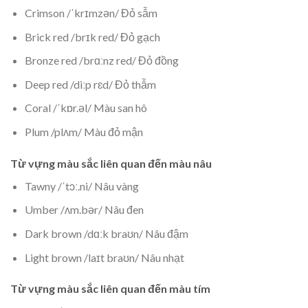
Crimson /ˈkrɪmzən/ Đỏ sẫm
Brick red /brɪk red/ Đỏ gạch
Bronze red /brɑːnz red/ Đỏ đồng
Deep red /diːp rɛd/ Đỏ thẫm
Coral /ˈkɒr.əl/ Màu san hô
Plum /plʌm/ Màu đỏ mận
Từ vựng màu sắc liên quan đến màu nâu
Tawny /ˈtɔː.ni/ Nâu vàng
Umber /ʌm.bər/ Nâu đen
Dark brown /dɑːk braʊn/ Nâu đậm
Light brown /laɪt braʊn/ Nâu nhạt
Từ vựng màu sắc liên quan đến màu tím