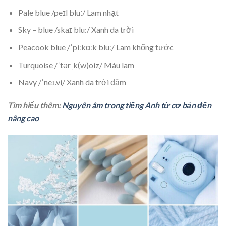
Pale blue /peɪl bluː/ Lam nhạt
Sky – blue /skaɪ blu:/ Xanh da trời
Peacook blue /ˈpiːkɑːk bluː/ Lam khổng tước
Turquoise /ˈtərˌk(w)oiz/ Màu lam
Navy /ˈneɪ.vi/ Xanh da trời đậm
Tìm hiểu thêm:
Nguyên âm trong tiếng Anh từ cơ bản đến
nâng cao