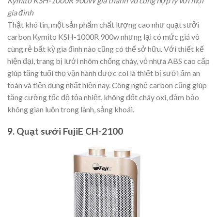
Kymito KSH-1000R 900W giá thành vô cùng hợp lý với mọi
gia đình
Thật khó tin, một sản phẩm chất lượng cao như quạt sưởi
carbon Kymito KSH-1000R 900w nhưng lại có mức giá vô
cùng rẻ bất kỳ gia đình nào cũng có thể sở hữu. Với thiết kế
hiện đại, trang bị lưới nhôm chống cháy, vỏ nhựa ABS cao cấp
giúp tăng tuổi thọ vận hành được coi là thiết bị sưởi ấm an
toàn và tiện dụng nhất hiện nay. Công nghệ carbon cũng giúp
tăng cường tốc độ tỏa nhiệt, không đốt cháy oxi, đảm bảo
không gian luôn trong lành, sảng khoái.
9. Quạt sưởi FujiE CH-2100