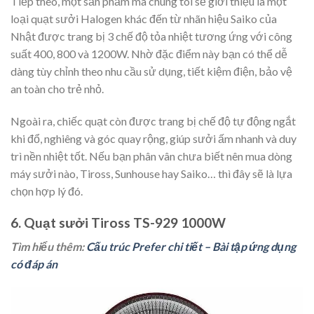
Tiếp theo, một sản phẩm mà chúng tôi sẽ giới thiệu là một
loại quạt sưởi Halogen khác đến từ nhãn hiệu Saiko của
Nhật được trang bị 3 chế độ tỏa nhiệt tương ứng với công
suất 400, 800 và 1200W. Nhờ đặc điểm này bạn có thể dễ
dàng tùy chỉnh theo nhu cầu sử dụng, tiết kiệm điện, bảo vệ
an toàn cho trẻ nhỏ.
Ngoài ra, chiếc quạt còn được trang bị chế độ tự động ngắt
khi đổ, nghiêng và góc quay rộng, giúp sưởi ấm nhanh và duy
trì nền nhiệt tốt. Nếu bạn phân vân chưa biết nên mua dòng
máy sưởi nào, Tiross, Sunhouse hay Saiko… thì đây sẽ là lựa
chọn hợp lý đó.
6. Quạt sưởi Tiross TS-929 1000W
Tìm hiểu thêm:
Cấu trúc Prefer chi tiết – Bài tập ứng dụng
có đáp án