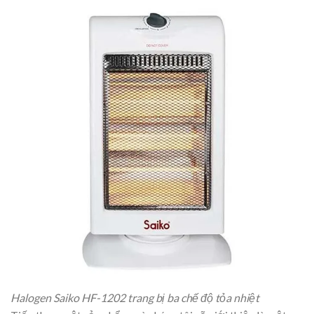
Halogen Saiko HF-1202 trang bị ba chế độ tỏa nhiệt