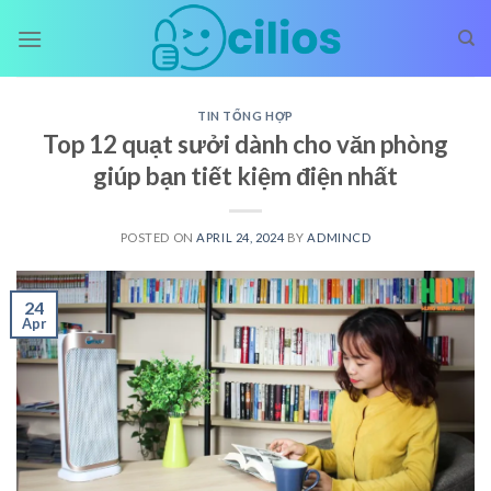
Skip
to
content
TIN TỔNG HỢP
Top 12 quạt sưởi dành cho văn phòng
giúp bạn tiết kiệm điện nhất
POSTED ON
APRIL 24, 2024
BY
ADMINCD
24
Apr