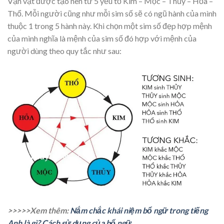
Vạn vật được tạo nên từ 5 yếu tố Kim – Mộc – Thủy – Hỏa –
Thổ. Mỗi người cũng như mỗi sim số sẽ có ngũ hành của mình
thuộc 1 trong 5 hành này. Khi chọn một sim số đẹp hợp mệnh
của mình nghĩa là mệnh của sim số đó hợp với mệnh của
người dùng theo quy tắc như sau:
>>>>>Xem thêm:
Nắm chắc khái niệm bổ ngữ trong tiếng
Anh là gì? Cách sử dụng của bổ ngữ