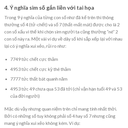
4. Ý nghĩa sim số gắn liền với tai họa
Trong 9 ý nghĩa của từng con số như đã kể trên thì thông
thường số 4 (tử-chết) và số 7 (thất-mất mát) được cho là 2
con số xấu vì thế khi chọn sim người ta cũng thường “né” 2
con số này ra. Một vài ví dụ về dãy số khi sắp xếp lại với nhau
lại có ý nghĩa xui xẻo, rủi ro như:
7749 tức chết cực thảm
4953 tức chết cực kỳ thê thảm
7777 tức thất bát quanh năm
4953 tức 49 chưa qua 53 đã tới (chỉ vận hạn tuổi 49 và 53
của đời người)
Mặc dù vậy nhưng quan niệm trên chỉ mang tính nhất thời.
Bởi có những số tuy không phải sổ 4 hay số 7 nhưng cũng
mang ý nghĩa xui xẻo không kém. Ví dụ: