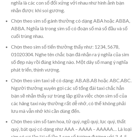
nghĩa là các con số đối xứng với nhau như hình ảnh bạn
nhận được khi soi gương.
Chọn theo sim số gánh thường có dạng ABA hoặc ABBA,
ABBA. Nghĩa là trong sim số có đoạn số mà số đầu và số
cuối trùng nhau.
Chọn theo sim số tiến thường thấy như: 1234, 5678,
01020304. Nghe tên chắc bạn đã nhận ra ý nghĩa của sim
số đẹp này rồi đúng không nào. Một dãy số mang ý nghĩa
phát triển, thịnh vượng.
Chọn theo sim taxi sẽ có dạng: AB.AB.AB hoặc ABC.ABC.
Người thường xuyên gọi các số tổng đài taxi chắc hẳn
bạn sẽ nhận thấy sự trùng lặp giữa việc chọn sim số của
các hãng taxi này thường rất dễ nhớ, có thể không phải
lưu mà vẫn nhớ khi cần dùng đến.
Chọn theo sim số tam hoa, tứ quý, ngũ quý, lục quý, thất
quý, bát quý có dạng như AAA – AAAA – AAAAA… Là loại
sim có sự lặp lại số lần 1 con số tương đương với 3-4-5-