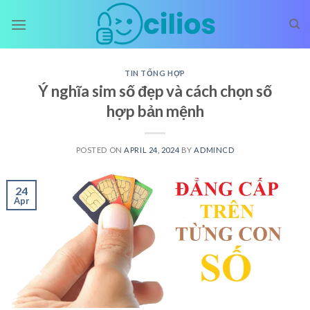
Skip
to
content
TIN TỔNG HỢP
Ý nghĩa sim số đẹp và cách chọn số
hợp bản mệnh
POSTED ON
APRIL 24, 2024
BY
ADMINCD
24
Apr