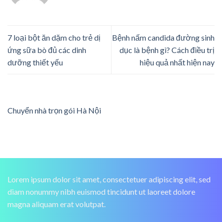
7 loại bột ăn dặm cho trẻ dị
Bệnh nấm candida đường sinh
ứng sữa bò đủ các dinh
dục là bệnh gì? Cách điều trị
dưỡng thiết yếu
hiệu quả nhất hiện nay
Chuyển nhà trọn gói Hà Nội
Lorem ipsum dolor sit amet, consectetuer adipiscing elit, sed
diam nonummy nibh euismod tincidunt ut laoreet dolore
magna aliquam erat volutpat.