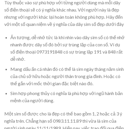
Tùy thuộc vào sự phù hợp với từng người dùng mà mỗi dãy
số điện thoại sẽ có ý nghĩa khác nhau. Với người này là đẹp
nhưng với người khác lại hoàn toàn không phù hợp. Hãy đến
với một số quan niệm về ý nghĩa của dãy sim số đẹp dưới đây
Ấn tượng, dễ nhớ tức là khi nhìn vào dãy sim số có thể nhớ
nhanh được dãy số đó bởi sự trùng lặp của con số. Ví dụ
số điện thoại 0973191848 có sự trùng lặp 191 và 848 rất
dễ nhớ.
Mang dấu ấn cá nhân đó có thể là sim ngày tháng năm sinh
của chủ sở hữu hoặc người thân trong gia đình. Hoặc có
thể gắn với mốc thời gian đặc biệt nào đó.
Sim hợp phong thủy có nghĩa là phù hợp với ngũ hành bản
mệnh của người dùng.
Một sim số được cho là đẹp có thể bao gồm 1, 2 hoặc cả 3 ý
nghĩa trên. Chẳng hạn số 0983.11.11.89 thì vừa là sim của
người sinh ngày 11/11/1989. Hiện nay, việc trao đổi qua điện