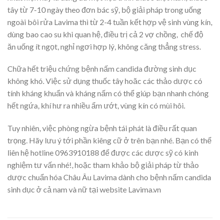
tây từ 7-10 ngày theo đơn bác sỹ, bộ giải pháp trong uống
ngoài bôi rửa Lavima thì từ 2-4 tuần kết hợp vệ sinh vùng kín,
dùng bao cao su khi quan hệ, điều trị cả 2 vợ chồng, chế độ
ăn uống ít ngọt, nghỉ ngơi hợp lý, không căng thẳng stress.
Chữa hết triệu chứng bệnh nấm candida đường sinh dục
không khó. Việc sử dụng thuốc tây hoăc các thảo dược có
tính kháng khuẩn và kháng nấm có thể giúp bạn nhanh chóng
hết ngứa, khí hư ra nhiều ẩm ướt, vùng kín có mùi hôi.
Tuy nhiên, việc phòng ngừa bệnh tái phát là điều rất quan
trọng. Hãy lưu ý tới phần kiêng cữ ở trên bạn nhé. Bạn có thể
liên hệ hotline 0963910188 để được các dược sỹ có kinh
nghiệm tư vấn nhé!, hoặc tham khảo bộ giải pháp từ thảo
dược chuẩn hóa Châu Âu Lavima dành cho bệnh nấm candida
sinh dục ở cả nam và nữ tại website Lavima.vn