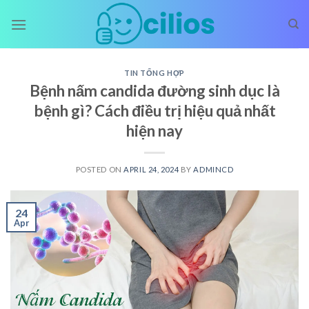
Skip
to
content
TIN TỔNG HỢP
Bệnh nấm candida đường sinh dục là
bệnh gì? Cách điều trị hiệu quả nhất
hiện nay
POSTED ON
APRIL 24, 2024
BY
ADMINCD
24
Apr