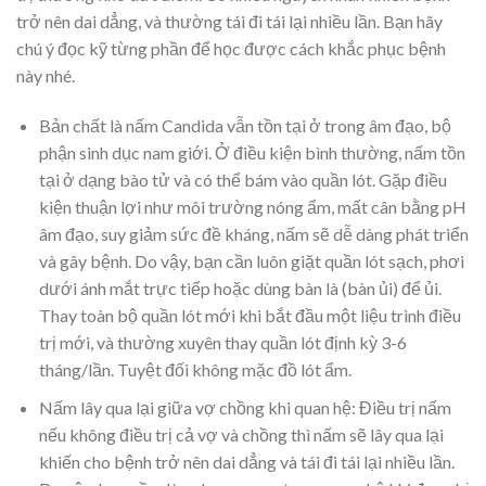
trở nên dai dẳng, và thường tái đi tái lại nhiều lần. Bạn hãy
chú ý đọc kỹ từng phần để học được cách khắc phục bệnh
này nhé.
Bản chất là nấm Candida vẫn tồn tại ở trong âm đạo, bộ
phận sinh dục nam giới. Ở điều kiện bình thường, nấm tồn
tại ở dạng bào tử và có thể bám vào quần lót. Gặp điều
kiện thuận lợi như môi trường nóng ẩm, mất cân bằng pH
âm đạo, suy giảm sức đề kháng, nấm sẽ dễ dàng phát triển
và gây bệnh. Do vậy, bạn cần luôn giặt quần lót sạch, phơi
dưới ánh mắt trực tiếp hoặc dùng bàn là (bàn ủi) để ủi.
Thay toàn bộ quần lót mới khi bắt đầu một liệu trình điều
trị mới, và thường xuyên thay quần lót định kỳ 3-6
tháng/lần. Tuyệt đối không mặc đồ lót ẩm.
Nấm lây qua lại giữa vợ chồng khi quan hệ: Điều trị nấm
nếu không điều trị cả vợ và chồng thì nấm sẽ lây qua lại
khiến cho bệnh trở nên dai dẳng và tái đi tái lại nhiều lần.