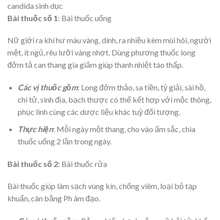
candida sinh dục
Bài thuốc số 1
: Bài thuốc uống
Nữ giới ra khí hư màu vàng, dính, ra nhiều kèm mùi hôi, người
mệt, ít ngủ, rêu lưỡi vàng nhợt. Dùng phương thuốc long
đởm tả can thang gia giảm giúp thanh nhiệt táo thấp.
Các vị thuốc gồm
: Long đởm thảo, sa tiền, tỳ giải, sài hồ,
chi tử, sinh địa, bạch thược có thể kết hợp với mộc thông,
phục linh cùng các dược liệu khác tuỳ đối tượng.
Thực hiện
: Mỗi ngày một thang, cho vào ấm sắc, chia
thuốc uống 2 lần trong ngày.
Bài thuốc số 2
: Bài thuốc rửa
Bài thuốc giúp làm sạch vùng kín, chống viêm, loại bỏ tạp
khuẩn, cân bằng Ph âm đạo.