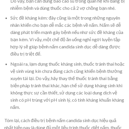
Do vậy, bạn cần dùng bao cao su trong quan hệ khi đang bị
nhiễm bệnh và dùng thuốc cho cả 2 vợ chồng bạn nhé.
Sức đề kháng kém: đây cũng là một trong những nguyên
nhân khiến cho bạn dễ mắc các bệnh về nấm. Nấm sẽ dễ
dàng phát triển mạnh gây bệnh nếu như sức đề kháng của
bạn kém. Vì vậy, một chế độ ăn uống nghỉ ngơi luyện tập
hợp lý sẽ giúp bệnh nấm candida sinh dục dễ dàng được
điều trị triệt để.
Ngoài ra, lạm dụng thuốc kháng sinh, thuốc tránh thai hoặc
vệ sinh vùng kín chưa đúng cách cũng khiến bệnh thường
xuyên tái lại. Do vậy, hãy thay thế thuốc tránh thai bằng
biện pháp tránh thai khác, hạn chế sử dụng kháng sinh khi
không thực sự cần thiết, sử dụng các loại dung dịch vệ
sinh có pH trùng với pH sinh lý, có tính kháng khuẩn kháng
nấm.
Tóm lại, cách điều trị bệnh nấm candida sinh dục hiệu quả
nhất hiện nay là dùng đủ một liệu trình thuốc diệt nấm, thuốc