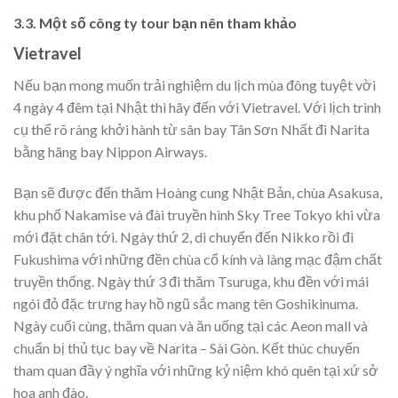
3.3. Một số công ty tour bạn nên tham khảo
Vietravel
Nếu bạn mong muốn trải nghiệm du lịch mùa đông tuyệt vời
4 ngày 4 đêm tại Nhật thì hãy đến với Vietravel. Với lịch trình
cụ thể rõ ràng khởi hành từ sân bay Tân Sơn Nhất đi Narita
bằng hãng bay Nippon Airways.
Bạn sẽ được đến thăm Hoàng cung Nhật Bản, chùa Asakusa,
khu phố Nakamise và đài truyền hình Sky Tree Tokyo khi vừa
mới đặt chân tới. Ngày thứ 2, di chuyển đến Nikko rồi đi
Fukushima với những đền chùa cổ kính và làng mạc đậm chất
truyền thống. Ngày thứ 3 đi thăm Tsuruga, khu đền với mái
ngói đỏ đặc trưng hay hồ ngũ sắc mang tên Goshikinuma.
Ngày cuối cùng, thăm quan và ăn uống tại các Aeon mall và
chuẩn bị thủ tục bay về Narita – Sài Gòn. Kết thúc chuyến
tham quan đầy ý nghĩa với những kỷ niệm khó quên tại xứ sở
hoa anh đào.