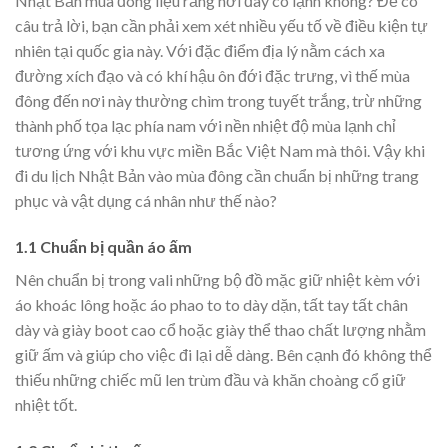
Nhật Bản mùa đông liệu rằng nơi đây có lạnh không? Để có
câu trả lời, bạn cần phải xem xét nhiều yếu tố về điều kiện tự
nhiên tại quốc gia này. Với đặc điểm địa lý nằm cách xa
đường xích đạo và có khí hậu ôn đới đặc trưng, vì thế mùa
đông đến nơi này thường chìm trong tuyết trắng, trừ những
thành phố tọa lạc phía nam với nền nhiệt độ mùa lạnh chỉ
tương ứng với khu vực miền Bắc Việt Nam mà thôi. Vậy khi
đi du lịch Nhật Bản vào mùa đông cần chuẩn bị những trang
phục và vật dụng cá nhân như thế nào?
1.1 Chuẩn bị quần áo ấm
Nên chuẩn bị trong vali những bộ đồ mặc giữ nhiệt kèm với
áo khoác lông hoặc áo phao to to dày dặn, tất tay tất chân
dày và giày boot cao cổ hoặc giày thể thao chất lượng nhằm
giữ ấm và giúp cho việc đi lại dễ dàng. Bên cạnh đó không thể
thiếu những chiếc mũ len trùm đầu và khăn choàng cổ giữ
nhiệt tốt.