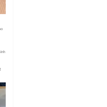
ao
ị
minh
g