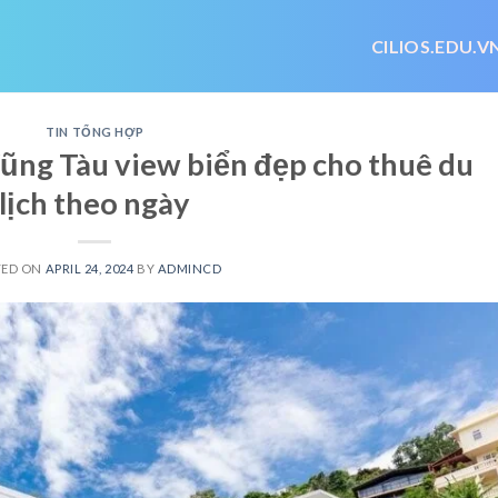
CILIOS.EDU.V
TIN TỔNG HỢP
 Vũng Tàu view biển đẹp cho thuê du
lịch theo ngày
TED ON
APRIL 24, 2024
BY
ADMINCD