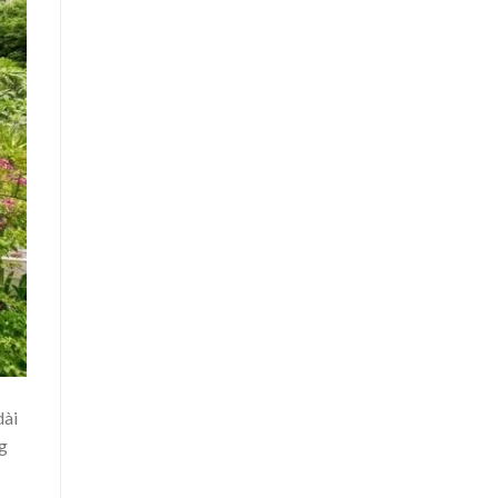
dài
g