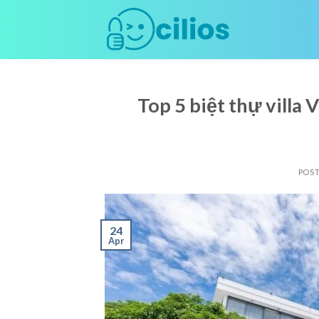
Skip
to
content
Top 5 biệt thự villa
POS
24
Apr