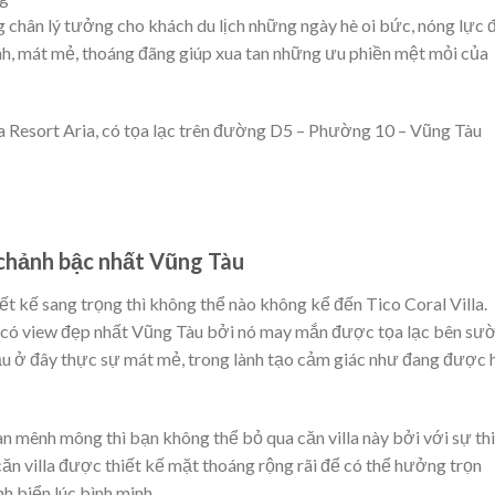
ng chân lý tưởng cho khách du lịch những ngày hè oi bức, nóng lực 
h, mát mẻ, thoáng đãng giúp xua tan những ưu phiền mệt mỏi của
ủa Resort Aria, có tọa lạc trên đường D5 – Phường 10 – Vũng Tàu
g chảnh bậc nhất Vũng Tàu
hiết kế sang trọng thì không thể nào không kể đến Tico Coral Villa.
a có view đẹp nhất Vũng Tàu bởi nó may mắn được tọa lạc bên sư
hậu ở đây thực sự mát mẻ, trong lành tạo cảm giác như đang được h
n mênh mông thì bạn không thể bỏ qua căn villa này bởi với sự th
ăn villa được thiết kế mặt thoáng rộng rãi để có thể hưởng trọn
nh biển lúc bình minh.