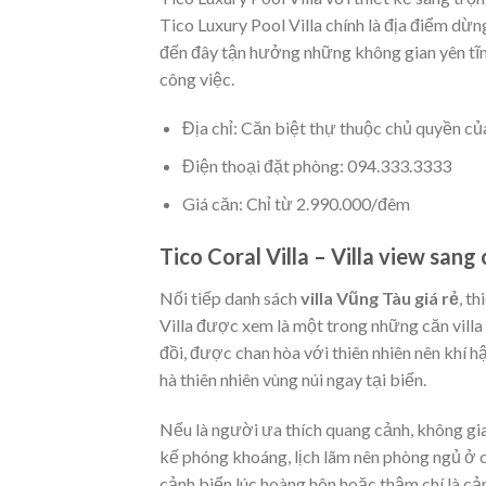
Tico Luxury Pool Villa chính là địa điểm dừ
đến đây tận hưởng những không gian yên tĩn
công việc.
Địa chỉ: Căn biệt thự thuộc chủ quyền c
Điện thoại đặt phòng: 094.333.3333
Giá căn: Chỉ từ 2.990.000/đêm
Tico Coral Villa – Villa view san
Nối tiếp danh sách
villa Vũng Tàu giá rẻ
, t
Villa được xem là một trong những căn vill
đồi, được chan hòa với thiên nhiên nên khí 
hà thiên nhiên vùng núi ngay tại biển.
Nếu là người ưa thích quang cảnh, không gia
kế phóng khoáng, lịch lãm nên phòng ngủ ở c
cảnh biển lúc hoàng hôn hoặc thậm chí là cả