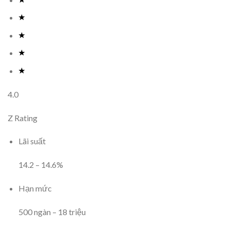
4.0
Z Rating
Lãi suất
14.2
–
14.6
%
Hạn mức
500
ngàn
–
18
triệu