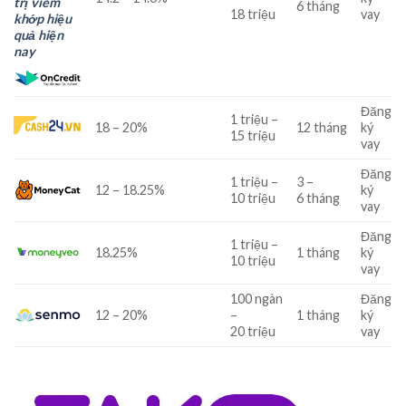
trị viêm
6
tháng
18
triệu
vay
khớp hiệu
quả hiện
nay
Đăng
1
triệu
–
18
–
20
%
12
tháng
ký
15
triệu
vay
Đăng
1
triệu
–
3
–
12
–
18.25
%
ký
10
triệu
6
tháng
vay
Đăng
1
triệu
–
18.25
%
1
tháng
ký
10
triệu
vay
100
ngàn
Đăng
12
–
20
%
–
1
tháng
ký
20
triệu
vay