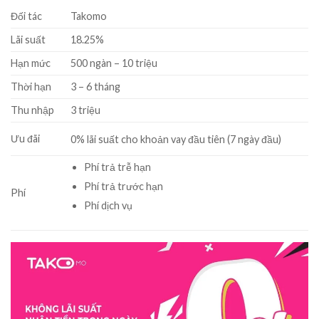
Đối tác
Takomo
Lãi suất
18.25
%
Hạn mức
500
ngàn
–
10
triệu
Thời hạn
3
–
6
tháng
Thu nhập
3
triệu
Ưu đãi
0% lãi suất cho khoản vay đầu tiên (7 ngày đầu)
Phí trả trễ hạn
Phí trả trước hạn
Phí
Phí dịch vụ