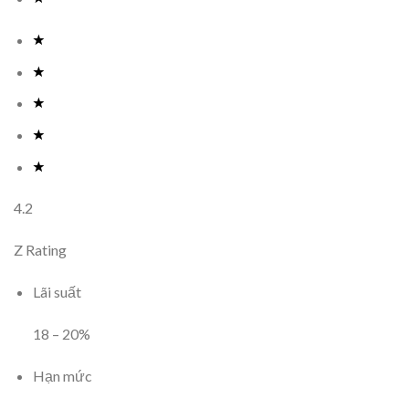
4.2
Z Rating
Lãi suất
18
–
20
%
Hạn mức