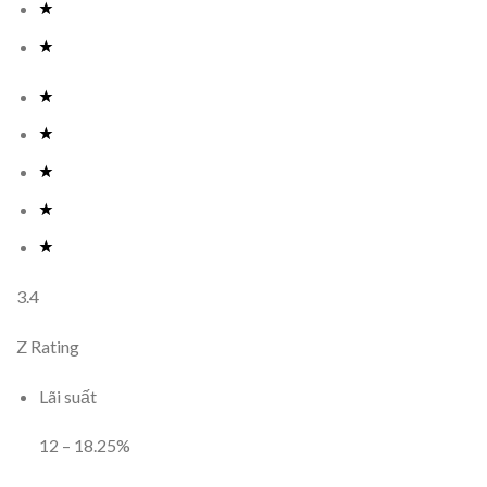
3.4
Z Rating
Lãi suất
12
–
18.25
%