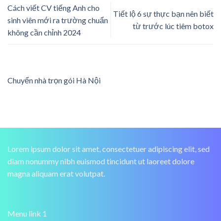
Cách viết CV tiếng Anh cho
Tiết lộ 6 sự thực bạn nên biết
sinh viên mới ra trường chuẩn
từ trước lúc tiêm botox
không cần chỉnh 2024
Chuyển nhà trọn gói Hà Nội
Lorem ipsum dolor sit amet, consectetuer adipiscing elit, sed
diam nonummy nibh euismod tincidunt ut laoreet dolore
magna aliquam erat volutpat.
Menu link 1