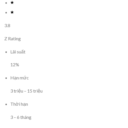
3.8
Z Rating
Lãi suất
12
%
Hạn mức
3
triệu
–
15
triệu
Thời hạn
3
–
6
tháng