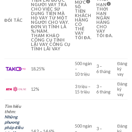
TIỀN LÃI ĐƯỢC
MỨC
NGƯỜI VAY TRẢ
HẠN
SỐ
CHO VIỆC SỬ
THỜI
TIỀN
DỤNG TIỀN MÀ
HẠN
KHÁCH
HỌ VAY TỪ MỘT
NGÂN
HÀNG
ĐỐI TÁC
NGƯỜI CHO VAY.
HÀNG
CÓ
ĐƠN VỊ TÍNH LÀ
CHO
THỂ
%/NĂM.
VAY
VAY
THAM KHẢO
TỐI ĐA.
TỐI ĐA.
CÔNG CỤ TÍNH
LÃI VAY CÔNG CỤ
TÍNH LÃI VAY
500
ngàn
Đăng
3
–
18.25
%
–
ký
6
tháng
10
triệu
vay
Đăng
3
triệu
–
3
–
12
%
ký
15
triệu
6
tháng
vay
Tìm hiểu
thêm:
Những
phương
500
ngàn
Đăng
pháp điều
3
–
14.2
–
14.6
%
–
ký