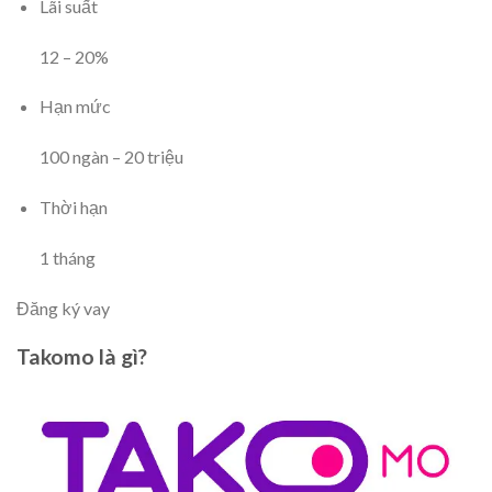
Lãi suất
12
–
20
%
Hạn mức
100
ngàn
–
20
triệu
Thời hạn
1
tháng
Đăng ký vay
Takomo là gì?