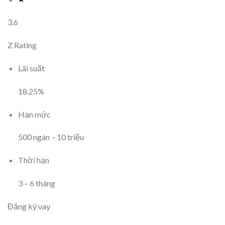
3.6
Z Rating
Lãi suất
18.25
%
Hạn mức
500
ngàn
–
10
triệu
Thời hạn
3
–
6
tháng
Đăng ký vay