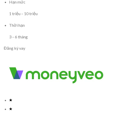
Hạn mức
1
triệu
–
10
triệu
Thời hạn
3
–
6
tháng
Đăng ký vay