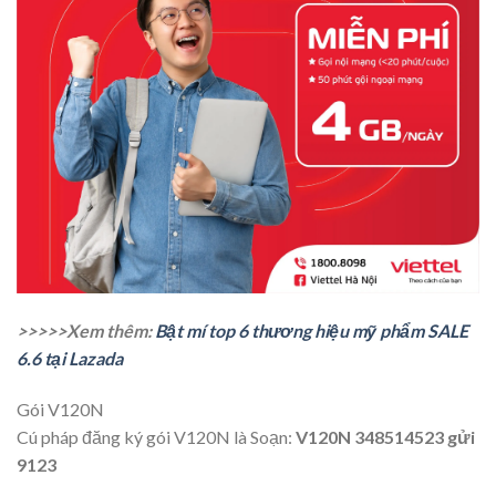
>>>>>Xem thêm:
Bật mí top 6 thương hiệu mỹ phẩm SALE
6.6 tại Lazada
Gói V120N
Cú pháp đăng ký gói V120N là Soạn:
V120N 348514523 gửi
9123