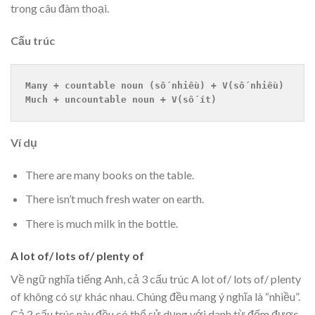
trong câu đàm thoại.
Cấu trúc
Many + countable noun (số nhiều) + V(số nhiều)
Much + uncountable noun + V(số ít)
Ví dụ
There are many books on the table.
There isn’t much fresh water on earth.
There is much milk in the bottle.
A lot of/ lots of/ plenty of
Về ngữ nghĩa tiếng Anh, cả 3 cấu trúc A lot of/ lots of/ plenty
of không có sự khác nhau. Chúng đều mang ý nghĩa là “nhiều”.
Cả 2 cấu trúc này đều có thể sử dụng với danh từ đếm được