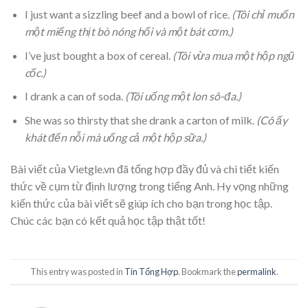
I just want a sizzling beef and a bowl of rice.
(Tôi chỉ muốn
một miếng thịt bò nóng hổi và một bát cơm.)
I’ve just bought a box of cereal.
(Tôi vừa mua một hộp ngũ
cốc.)
I drank a can of soda.
(Tôi uống một lon sô-đa.)
She was so thirsty that she drank a carton of milk.
(Cô ấy
khát đến nỗi mà uống cả một hộp sữa.)
Bài viết của Vietgle.vn đã tổng hợp đầy đủ và chi tiết kiến
thức về cụm từ định lượng trong tiếng Anh. Hy vọng những
kiến thức của bài viết sẽ giúp ích cho bạn trong học tập.
Chúc các bạn có kết quả học tập thật tốt!
This entry was posted in
Tin Tổng Hợp
. Bookmark the
permalink
.