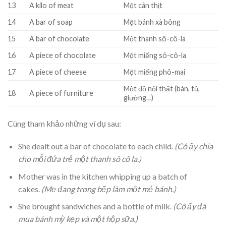
13
A kilo of meat
Một cân thịt
14
A bar of soap
Một bánh xà bông
15
A bar of chocolate
Một thanh sô-cô-la
16
A piece of chocolate
Một miếng sô-cô-la
17
A piece of cheese
Một miếng phô-mai
Một đồ nội thất (bàn, tủ,
18
A piece of furniture
giường…)
Cùng tham khảo những ví dụ sau:
She dealt out a bar of chocolate to each child.
(Cô ấy chia
cho mỗi đứa trẻ một thanh sô cô la.)
Mother was in the kitchen whipping up a batch of
cakes.
(Mẹ đang trong bếp làm một mẻ bánh.)
She brought sandwiches and a bottle of milk.
(Cô ấy đã
mua bánh mỳ kẹp và một hộp sữa.)