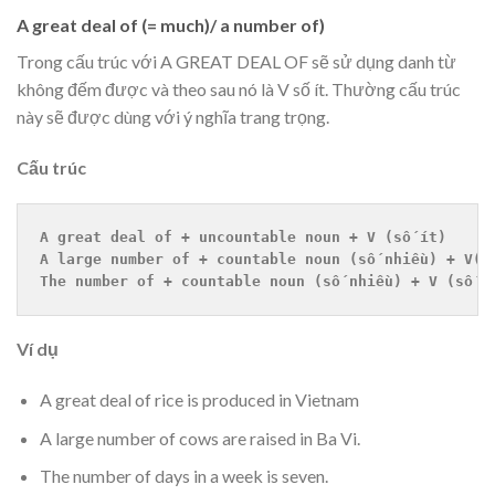
A great deal of (= much)/ a number of)
Trong cấu trúc với A GREAT DEAL OF sẽ sử dụng danh từ
không đếm được và theo sau nó là V số ít. Thường cấu trúc
này sẽ được dùng với ý nghĩa trang trọng.
Cấu trúc
A great deal of + uncountable noun + V (số ít)
A large number of + countable noun (số nhiều) + V(s
The number of + countable noun (số nhiều) + V (số í
Ví dụ
A great deal of rice is produced in Vietnam
A large number of cows are raised in Ba Vi.
The number of days in a week is seven.