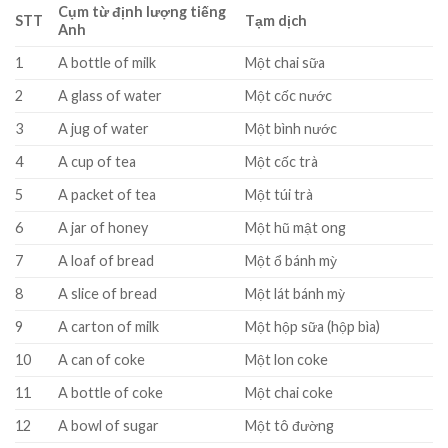
Cụm từ định lượng tiếng
STT
Tạm dịch
Anh
1
A bottle of milk
Một chai sữa
2
A glass of water
Một cốc nước
3
A jug of water
Một bình nước
4
A cup of tea
Một cốc trà
5
A packet of tea
Một túi trà
6
A jar of honey
Một hũ mật ong
7
A loaf of bread
Một ổ bánh mỳ
8
A slice of bread
Một lát bánh mỳ
9
A carton of milk
Một hộp sữa (hộp bìa)
10
A can of coke
Một lon coke
11
A bottle of coke
Một chai coke
12
A bowl of sugar
Một tô đường