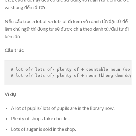
và không đếm được.
Nếu cấu trúc a lot of và lots of đi kèm với danh từ/đại từ để
làm chủ ngữ thì động từ sẽ được chia theo danh từ/đại từ đi
kèm đó.
Cấu trúc
A lot of/ lots of/ plenty of + countable noun (số n
A lot of/ lots of/ plenty of + noun (không đếm được
Ví dụ
A lot of pupils/ lots of pupils are in the library now.
Plenty of shops take checks.
Lots of sugar is sold in the shop.