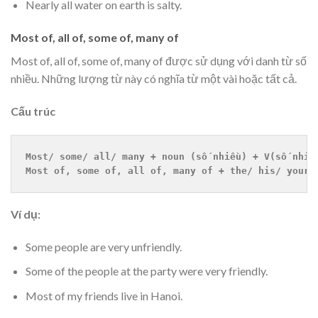
Nearly all water on earth is salty.
Most of, all of, some of, many of
Most of, all of, some of, many of được sử dụng với danh từ số
nhiều. Những lượng từ này có nghĩa từ một vài hoặc tất cả.
Cấu trúc
Most/ some/ all/ many + noun (số nhiều) + V(số nhiề
Most of, some of, all of, many of + the/ his/ your/
Ví dụ:
Some people are very unfriendly.
Some of the people at the party were very friendly.
Most of my friends live in Hanoi.