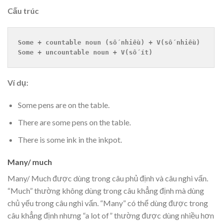
Cấu trúc
Some + countable noun (số nhiều) + V(số nhiều)
Some + uncountable noun + V(số ít)
Ví dụ:
Some pens are on the table.
There are some pens on the table.
There is some ink in the inkpot.
Many/ much
Many/ Much được dùng trong câu phủ định và câu nghi vấn.
“Much” thường không dùng trong câu khẳng định mà dùng
chủ yếu trong câu nghi vấn. “Many” có thể dùng được trong
câu khẳng định nhưng “a lot of” thường được dùng nhiều hơn