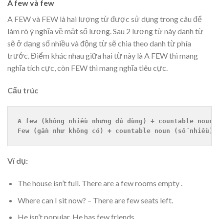
A few và few
A FEW và FEW là hai lượng từ được sử dụng trong câu để
làm rõ ý nghĩa về mặt số lượng. Sau 2 lượng từ này danh từ
sẽ ở dạng số nhiều và động từ sẽ chia theo danh từ phía
trước. Điểm khác nhau giữa hai từ này là A FEW thì mang
nghĩa tích cực, còn FEW thì mang nghĩa tiêu cực.
Cấu trúc
A few (không nhiều nhưng đủ dùng) + countable noun 
Few (gần như không có) + countable noun (số nhiều) 
Ví dụ:
The house isn’t full. There are a few rooms empty .
Where can I sit now? – There are few seats left.
He isn’t popular. He has few friends.