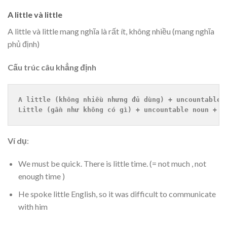
A little và little
A little và little mang nghĩa là rất ít, không nhiều (mang nghĩa
phủ định)
Cấu trúc câu khẳng định
A little (không nhiều nhưng đủ dùng) + uncountable 
Little (gần như không có gì) + uncountable noun + V
Ví dụ
:
We must be quick. There is little time. (= not much , not
enough time )
He spoke little English, so it was difficult to communicate
with him