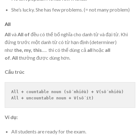
She’s lucky. She has few problems. (= not many problem)
All
All
và
All of
đều có thể bổ nghĩa cho danh từ và đại từ. Khi
đứng trước một danh từ có từ hạn định (determiner)
như
the, my, this
…. thì có thể dùng cả
all
hoặc
all
of
.
All
thường được dùng hơn.
Cấu trúc
All + countable noun (số nhiều) + V(số nhiều)
All + uncountable noun + V(số ít)
Ví dụ:
All students are ready for the exam.