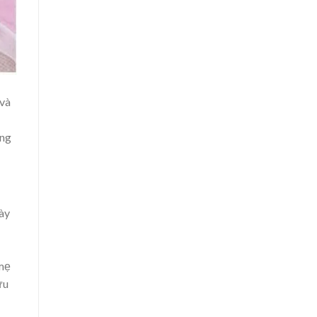
 và
ưng
này
 mẹ
ưu