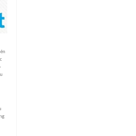
nên
c
p
ều
u
ảng