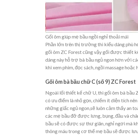
Gối ôm giúp mẹ bầu ngồi nghỉ thoải mái
Phần lớn trên thị trường thì kiểu dáng phù 
gối ôm ZC Forest cũng vậy gối được thiết kế
dáng này hỗ trợ bà bầu ngủ ngon hơn với cá
khi xem phim, đọc sách, ngồi massage hoặc 
Gối ôm bà bầu chữ C (số 9) ZC Forest
Ngoài lối thiết kế chữ U, thì gối ôm bà bầu
có ưu điểm là nhỏ gọn, chiếm ít diện tích nê
những giấc ngủ ngon,sẽ luôn cảm thấy an to
các mẹ bầu đỡ được lưng, bụng, đầu và châ
bầu sẽ có được sự thư giãn, nghỉ ngơi mà khô
thông máu trong cơ thể mẹ bầu sẽ được lưu 