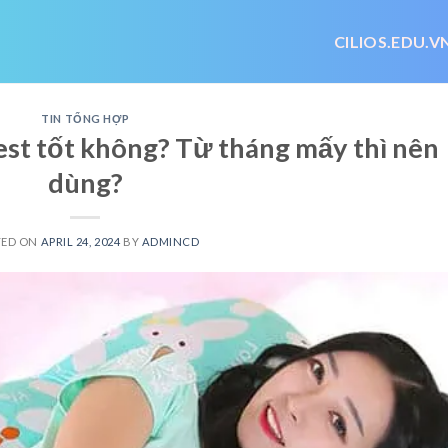
CILIOS.EDU.V
TIN TỔNG HỢP
est tốt không? Từ tháng mấy thì nên
dùng?
TED ON
APRIL 24, 2024
BY
ADMINCD