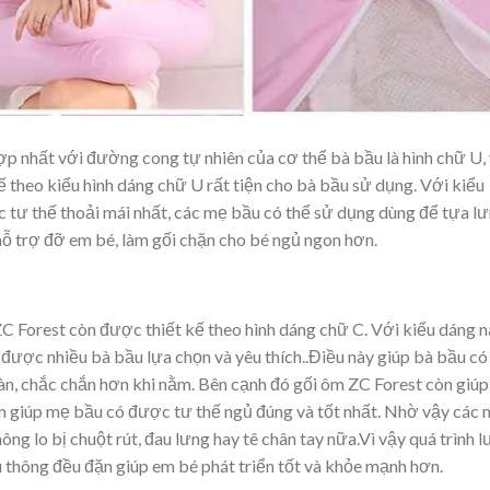
hợp nhất với đường cong tự nhiên của cơ thể bà bầu là hình chữ U,
 theo kiểu hình dáng chữ U rất tiện cho bà bầu sử dụng. Với kiểu
c tư thế thoải mái nhất, các mẹ bầu có thể sử dụng dùng để tựa l
hỗ trợ đỡ em bé, làm gối chặn cho bé ngủ ngon hơn.
 ZC Forest còn được thiết kế theo hình dáng chữ C. Với kiểu dáng 
n được nhiều bà bầu lựa chọn và yêu thích..Điều này giúp bà bầu có
àn, chắc chắn hơn khi nằm. Bên cạnh đó gối ôm ZC Forest còn giúp
n giúp mẹ bầu có được tư thế ngủ đúng và tốt nhất. Nhờ vậy các
ng lo bị chuột rút, đau lưng hay tê chân tay nữa.Vì vậy quá trình l
thông đều đặn giúp em bé phát triển tốt và khỏe mạnh hơn.