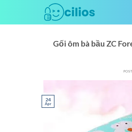
Skip
to
content
Gối ôm bà bầu ZC For
POS
24
Apr