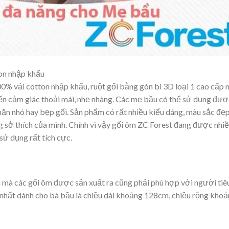
on nhập khẩu
% vải cotton nhập khẩu, ruột gối bằng gòn bi 3D loại 1 cao cấp 
ến cảm giác thoải mái, nhẹ nhàng. Các mẹ bầu có thể sử dụng đượ
nhăn nhó hay bẹp gối. Sản phẩm có rất nhiều kiểu dáng, màu sắc đẹ
g sở thích của mình. Chính vì vậy gối ôm ZC Forest đang được nhi
sử dụng rất tích cực.
 mà các gối ôm được sản xuất ra cũng phải phù hợp với người tiê
 nhất dành cho bà bầu là chiều dài khoảng 128cm, chiều rộng kho