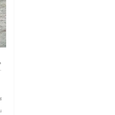
a
.
g
i