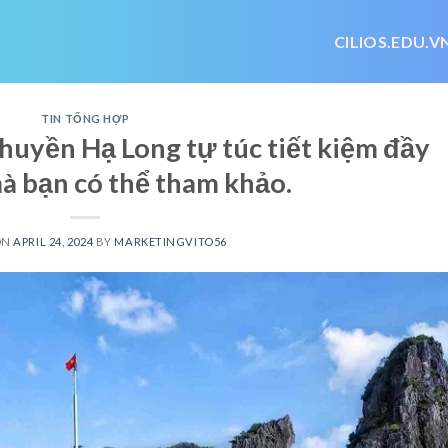
CILIOS.EDU.V
TIN TỔNG HỢP
thuyền Hạ Long tự túc tiết kiệm đầy
à bạn có thể tham khảo.
ON
APRIL 24, 2024
BY
MARKETINGVITO56