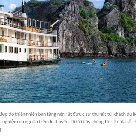
đẹp do thiên nhiên ban tặng nên rất được sự thu hút từ khách du lị
 nghiệm du ngoạn trên du thuyền. Dưới đây chúng tôi sẽ chia sẻ c
g.