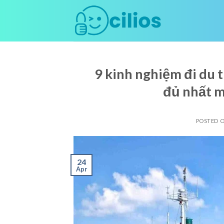
Skip
to
content
9 kinh nghiệm đi du 
đủ nhất m
POSTED 
24
Apr