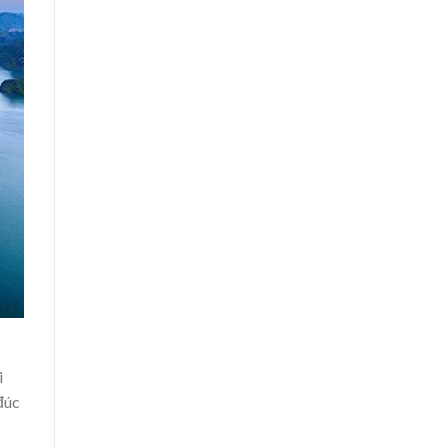
i
đúc