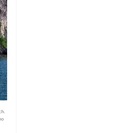
ch.
ho