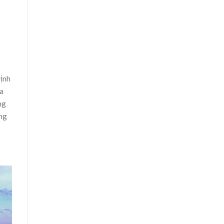
ịnh
a
ng
ũng