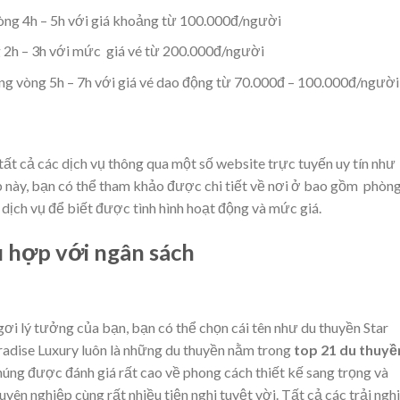
vòng 4h – 5h với giá khoảng từ 100.000đ/người
ng 2h – 3h với mức giá vé từ 200.000đ/người
ong vòng 5h – 7h với giá vé dao động từ 70.000đ – 100.000đ/người
ất cả các dịch vụ thông qua một số website trực tuyến uy tín như
này, bạn có thể tham khảo được chi tiết về nơi ở bao gồm phòng
 dịch vụ để biết được tình hình hoạt động và mức giá.
ù hợp với ngân sách
gơi lý tưởng của bạn, bạn có thể chọn cái tên như du thuyền Star
radise Luxury luôn là những du thuyền nằm trong
top 21 du thuyề
húng được đánh giá rất cao về phong cách thiết kế sang trọng và
uyên nghiệp cùng rất nhiều tiện nghi tuyệt vời. Tất cả các trải ng