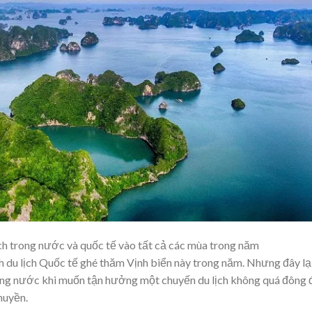
ch trong nước và quốc tế vào tất cả các mùa trong năm
ch du lịch Quốc tế ghé thăm Vịnh biển này trong năm. Nhưng đây lạ
trong nước khi muốn tận hưởng một chuyến du lịch không quá đông 
huyền.