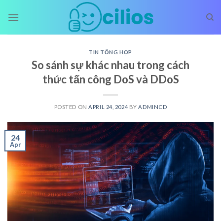
Skip
to
content
TIN TỔNG HỢP
So sánh sự khác nhau trong cách
thức tấn công DoS và DDoS
POSTED ON
APRIL 24, 2024
BY
ADMINCD
24
Apr