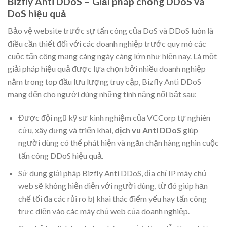
Bizfly Anti DDoS – Giải pháp chống DDoS và
DoS hiệu quả
Bảo vệ website trước sự tấn công của DoS và DDoS luôn là
điều cần thiết đối với các doanh nghiệp trước quy mô các
cuộc tấn công mạng càng ngày càng lớn như hiện nay. Là một
giải pháp hiệu quả được lựa chọn bởi nhiều doanh nghiệp
nằm trong top đầu lưu lượng truy cập, Bizfly Anti DDoS
mang đến cho người dùng những tính năng nổi bật sau:
Được đội ngũ kỹ sư kinh nghiệm của VCCorp tự nghiên
cứu, xây dựng và triển khai,
dịch vu Anti DDoS
giúp
người dùng có thể phát hiện và ngăn chặn hàng nghìn cuộc
tấn công DDoS hiệu quả.
Sử dụng giải pháp Bizfly Anti DDoS, địa chỉ IP máy chủ
web sẽ không hiện diện với người dùng, từ đó giúp hạn
chế tối đa các rủi ro bị khai thác điểm yếu hay tấn công
trực diện vào các máy chủ web của doanh nghiệp.