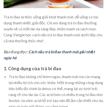
Trà bí đao là thức uống giải khát thanh mát, dễ uống có tác
dụng thanh nhiệt, giải độc. Chị em dùng trà bí đao thường
xuyên sẽ có một làn da sáng đẹp, khỏe mạnh và sạch mụn.
Cùng Vietgle học cách nấu trà bí đao thanh mát dưới đây cho
cả nhà thưởng thức nhé!
Bạn đang đọc:
Cách nấu trà bí đao thanh mát giải nhiệt
ngày hè
1. Công dụng của trà bí đao
Trà bí đao không chỉ thơm ngon, thanh mát mà còn mang
lại nhiều lợi ích cho sức khỏe. Một trong những công dụng
tiêu biểu đó chính là detox cơ thể, mang lại sự tươi trẻ,
rạng rỡ cho làn da. Các acid béo có nhiều trong bí đao như
linoleic và oleic acid hỗ trợ tạo nên độ ẩm cần thiết cho da,
giúp da luôn giữ được sự căng bóng.