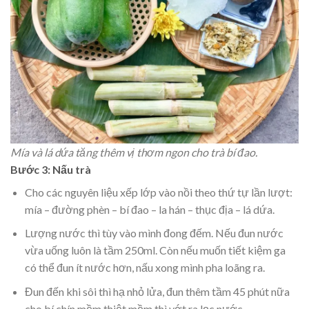
Mía và lá dứa tăng thêm vị thơm ngon cho trà bí đao.
Bước 3: Nấu trà
Cho các nguyên liệu xếp lớp vào nồi theo thứ tự lần lượt:
mía – đường phèn – bí đao – la hán – thục địa – lá dứa.
Lượng nước thì tùy vào mình đong đếm. Nếu đun nước
vừa uống luôn là tầm 250ml. Còn nếu muốn tiết kiệm ga
có thể đun ít nước hơn, nấu xong mình pha loãng ra.
Đun đến khi sôi thì hạ nhỏ lửa, đun thêm tầm 45 phút nữa
cho bí chín mềm thiệt mềm thì vớt ra lọc nước.