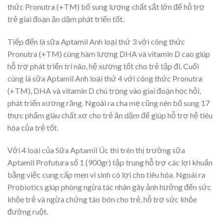
thức Pronutra (+TM) bổ sung lượng chất sắt lớn để hỗ trợ
trẻ giai đoạn ăn dặm phát triển tốt.
Tiếp đến là sữa Aptamil Anh loại thứ 3 với công thức
Pronutra (+TM) cùng hàm lượng DHA và vitamin D cao giúp
hỗ trợ phát triển trí não, hệ xương tốt cho trẻ tập đi. Cuối
cùng là sữa Aptamil Anh loại thứ 4 với công thức Pronutra
(+TM), DHA và vitamin D chú trọng vào giai đoạn học hỏi,
phát triển xương răng. Ngoài ra cha mẹ cũng nên bổ sung 17
thực phẩm giàu chất xơ cho trẻ ăn dặm để giúp hỗ trợ hệ tiêu
hóa của trẻ tốt.
Với 4 loại của Sữa Aptamil Úc thì trên thị trường sữa
Aptamil Profutura số 1 (900gr) tập trung hỗ trợ các lợi khuẩn
bằng việc cung cấp men vi sinh có lợi cho tiêu hóa. Ngoài ra
Probiotics giúp phòng ngừa tác nhân gây ảnh hưởng đến sức
khỏe trẻ và ngừa chứng táo bón cho trẻ, hỗ trợ sức khỏe
đường ruột.