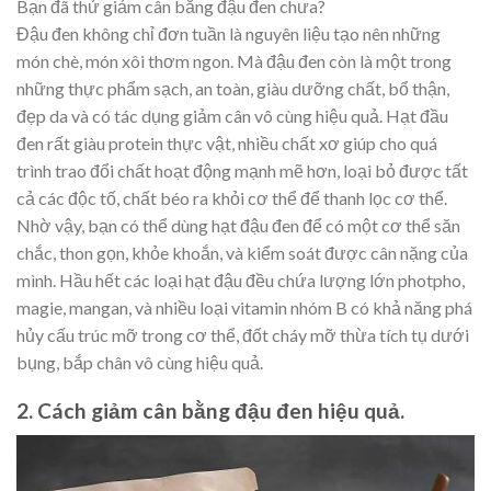
Bạn đã thử giảm cân bằng đậu đen chưa?
Đậu đen không chỉ đơn tuần là nguyên liệu tạo nên những
món chè, món xôi thơm ngon. Mà đậu đen còn là một trong
những thực phẩm sạch, an toàn, giàu dưỡng chất, bổ thận,
đẹp da và có tác dụng giảm cân vô cùng hiệu quả. Hạt đầu
đen rất giàu protein thực vật, nhiều chất xơ giúp cho quá
trình trao đổi chất hoạt động mạnh mẽ hơn, loại bỏ được tất
cả các độc tố, chất béo ra khỏi cơ thể để thanh lọc cơ thể.
Nhờ vậy, bạn có thể dùng hạt đậu đen để có một cơ thể săn
chắc, thon gọn, khỏe khoắn, và kiểm soát được cân nặng của
mình. Hầu hết các loại hạt đậu đều chứa lượng lớn photpho,
magie, mangan, và nhiều loại vitamin nhóm B có khả năng phá
hủy cấu trúc mỡ trong cơ thể, đốt cháy mỡ thừa tích tụ dưới
bụng, bắp chân vô cùng hiệu quả.
2. Cách giảm cân bằng đậu đen hiệu quả.