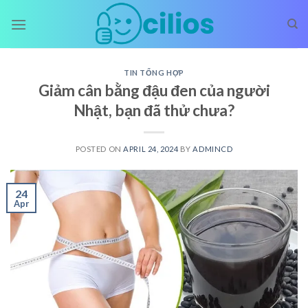
Skip
to
content
TIN TỔNG HỢP
Giảm cân bằng đậu đen của người
Nhật, bạn đã thử chưa?
POSTED ON
APRIL 24, 2024
BY
ADMINCD
24
Apr