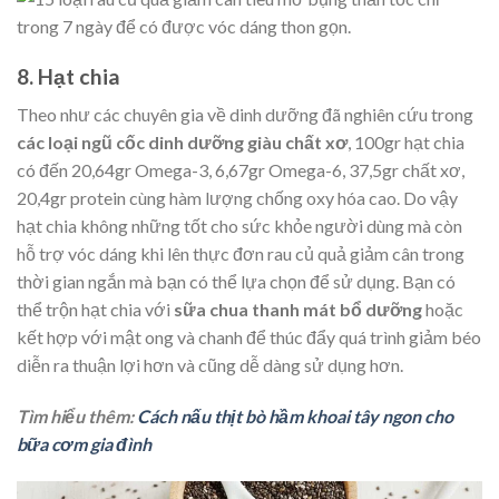
8. Hạt chia
Theo như các chuyên gia về dinh dưỡng đã nghiên cứu trong
các loại ngũ cốc dinh dưỡng giàu chất xơ
, 100gr hạt chia
có đến 20,64gr Omega-3, 6,67gr Omega-6, 37,5gr chất xơ,
20,4gr protein cùng hàm lượng chống oxy hóa cao. Do vậy
hạt chia không những tốt cho sức khỏe người dùng mà còn
hỗ trợ vóc dáng khi lên thực đơn rau củ quả giảm cân trong
thời gian ngắn mà bạn có thể lựa chọn để sử dụng. Bạn có
thể trộn hạt chia với
sữa chua thanh mát bổ dưỡng
hoặc
kết hợp với mật ong và chanh để thúc đẩy quá trình giảm béo
diễn ra thuận lợi hơn và cũng dễ dàng sử dụng hơn.
Tìm hiểu thêm:
Cách nấu thịt bò hầm khoai tây ngon cho
bữa cơm gia đình