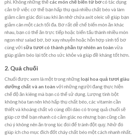
phì. Không những thế
các món chế biến từ bơ
có tác dụng
cản trở việc cơ thể bạn hấp thụ quá nhiều chất béo và làm
giảm cảm giác đói sau khi ăn nhờ chứa axit oleic sẽ giúp bạn
giảm cân một cách tối đa. Bơ rất dễ chế biến món ăn khác
nhau, bạn có thể ăn trực tiếp hoặc biến tấu thành nhiều món
ngon như salad bơ, bơ xay nhuyễn hoặc hỗn hợp sinh tố bơ
cùng với
sữa tươi có thành phần tự nhiên an toàn
vừa
giúp giảm béo lại tốt cho sức khỏe và giúp đề kháng tốt hơn.
2. Quả chuối
Chuối được xem là một trong những
loại hoa quả tươi giàu
dưỡng chất và an toàn
với những người đang thực hiện
chế độ ăn kiêng mà bạn có thể sử dụng. Lượng tinh bột
không hòa tan nên khó hấp thụ chất béo, các vitamin cần
thiết và khoáng chất vô cùng dồi dào có trong quả chuối sẽ
giúp cơ thể bạn nhanh có cảm giác no nhưng bạn cũng cần
chú ý không nên ăn trong lúc đói để tránh đột quỵ. Nhờ đó
giúp ích cho mục đích đốt cháy chất béo một cách nhanh nhất.