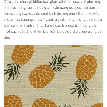
Dứa có vị chua sẽ khiến bạn giảm cân hiệu quả, với phương
pháp sử dụng rau củ quả giảm cân bằng dứa, cơ thể bạn sẽ
được cung cấp đầy đủ chất dinh dưỡng như vitamin C, B1,
protein và khoáng chất. Ngoài ra giải phóng lượng calo thừa
trên cơ thể nhanh chóng. Từ đó cản trở quá trình tăng cân
một cách dễ dàng khiến bạn loại bỏ được chất béo trong cơ
thể.