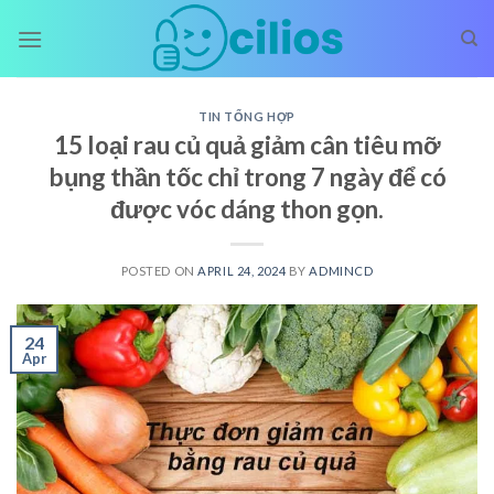
Skip
to
content
TIN TỔNG HỢP
15 loại rau củ quả giảm cân tiêu mỡ
bụng thần tốc chỉ trong 7 ngày để có
được vóc dáng thon gọn.
POSTED ON
APRIL 24, 2024
BY
ADMINCD
24
Apr