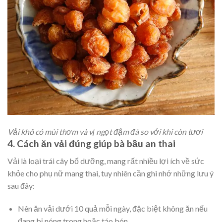
Vải khô có mùi thơm và vị ngọt đậm đà so với khi còn tươi
4. Cách ăn vải đúng giúp bà bầu an thai
Vải là loại trái cây bổ dưỡng, mang rất nhiều lợi ích về sức
khỏe cho phụ nữ mang thai, tuy nhiên cần ghi nhớ những lưu ý
sau đây:
Nên ăn vải dưới 10 quả mỗi ngày, đặc biệt không ăn nếu
đang bị nóng trong hoặc táo bón.