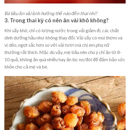
Bà bầu ăn vải ảnh hưởng thế nào đến thai nhi?
3. Trong thai kỳ có nên ăn vải khô không?
Khi sấy khô, chỉ có lượng nước trong vải giảm đi, các chất
dinh dưỡng hầu như không thay đổi. Vải sấy có mùi thơm và
vị dẻo, ngọt sắc hơn so với vải tươi mà chị em phụ nữ
thường rất thích. Mặc dù vậy, mẹ bầu nên chú ý chỉ ăn từ 8-
10 quả, không ăn quá nhiều hay ăn lúc no/đói để đảm bảo sức
khỏe cho cả mẹ và bé.