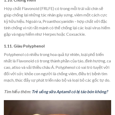
Hợp chất Flavonoid (FRLFE) có trong mỗi trái vải chín sẽ
giúp chống lại những tác nhân gây sưng, viêm một cách cực
kỳ hữu hiệu. Ngoài ra, Proanthocyanidin – hợp chất với đặc
tính chống vi rút rất mạnh có thể chống lại các loại virus hiếm
gặp và nguy hiểm như Herpes hoặc Coxsackie.
1.11. Giàu Polyphenol
Polyphenol có nhiều trong hoa quả tự nhiên, loại phổ biến
nhất là Flavonoid có trong thành phần của táo, đinh hương, ca
cao, atiso và vải thiều châu Á. Polyphenol có vai trò tuyệt vời
đối với sức khỏe con người là chống viêm, điều trị bệnh tim
mạch, thúc đẩy sự phát triển não bộ và loại bỏ các gốc tự do.
Tìm hiểu thêm:
Trẻ uống sữa Aptamil có bị táo bón không?