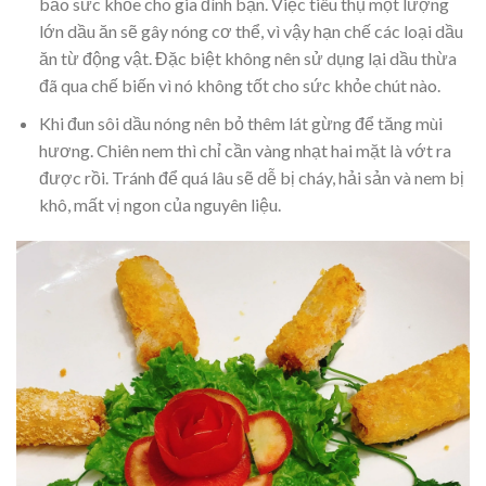
bảo sức khỏe cho gia đình bạn. Việc tiêu thụ một lượng
lớn dầu ăn sẽ gây nóng cơ thể, vì vậy hạn chế các loại dầu
ăn từ động vật. Đặc biệt không nên sử dụng lại dầu thừa
đã qua chế biến vì nó không tốt cho sức khỏe chút nào.
Khi đun sôi dầu nóng nên bỏ thêm lát gừng để tăng mùi
hương. Chiên nem thì chỉ cần vàng nhạt hai mặt là vớt ra
được rồi. Tránh để quá lâu sẽ dễ bị cháy, hải sản và nem bị
khô, mất vị ngon của nguyên liệu.