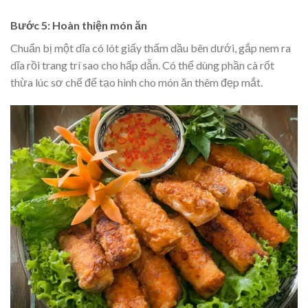
Bước 5: Hoàn thiện món ăn
Chuẩn bị một dĩa có lót giấy thấm dầu bên dưới, gắp nem ra
dĩa rồi trang trí sao cho hấp dẫn. Có thể dùng phần cà rốt
thừa lúc sơ chế để tạo hình cho món ăn thêm đẹp mắt.