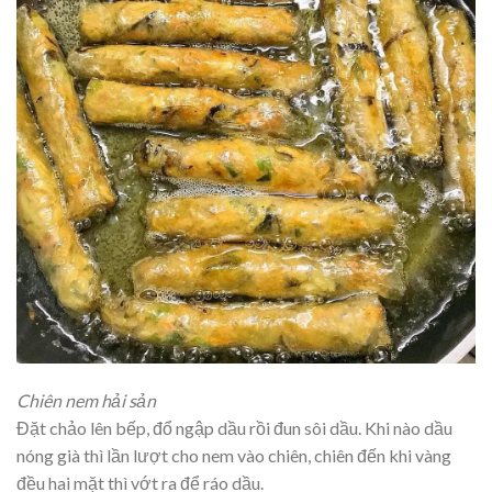
Chiên nem hải sản
Đặt chảo lên bếp, đổ ngập dầu rồi đun sôi dầu. Khi nào dầu
nóng già thì lần lượt cho nem vào chiên, chiên đến khi vàng
đều hai mặt thì vớt ra để ráo dầu.