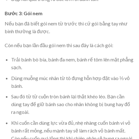
Bước 3: Gói nem
Nếu bạn đã biết gói nem từ trước thì cứ gói bằng tay như
bình thường là được.
Còn nếu bạn lần đầu gói nem thì sau đây là cách gói:
Trải bánh bò bía, bánh đa nem, bánh rế tôm lên mặt phẳng
sạch.
Dùng muỗng múc nhân từ tô đựng hỗn hợp đặt vào ⅓ vỏ
bánh.
Sau đó từ từ cuộn tròn bánh lại thật khéo léo. Bạn cần
dùng tay để giữ bánh sao cho nhân không bị bung hay đổ
ra ngoài.
Khi cuốn cần dùng lực vừa đủ, nhẹ nhàng cuốn bánh vì vỏ
bánh rất mỏng, nếu mạnh tay sẽ làm rách vỏ bánh mất.
Còn nếu cuốn quá lỏng thì khi chiên, nhân sẽ bung ra ngoài