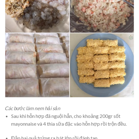
Các bước làm nem hải sản
Sau khi hỗn hợp đã nguội hẳn, cho khoảng 200gr sốt
mayonnaise và 4 thìa sữa đặc vào hỗn hợp rồi trộn đều.
Đập hai quả trứng ra bát lớn rồi đánh tan.