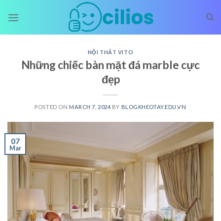
Skip
to
content
NỘI THẤT VITO
Những chiếc bàn mặt đá marble cực
đẹp
POSTED ON
MARCH 7, 2024
BY
BLOGKHEOTAY.EDU.VN
07
Mar