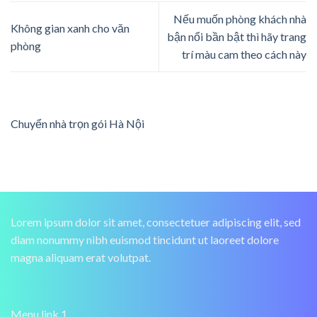
Nếu muốn phòng khách nhà
Không gian xanh cho văn
bận nổi bần bật thì hãy trang
phòng
trí màu cam theo cách này
Chuyển nhà trọn gói Hà Nội
Lorem ipsum dolor sit amet, consectetuer adipiscing elit, sed
diam nonummy nibh euismod tincidunt ut laoreet dolore
magna aliquam erat volutpat.
Menu link 1