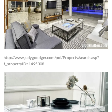
http://www.judygoodger.com/pol/Property/search.asp?
f_propertyID=1495308