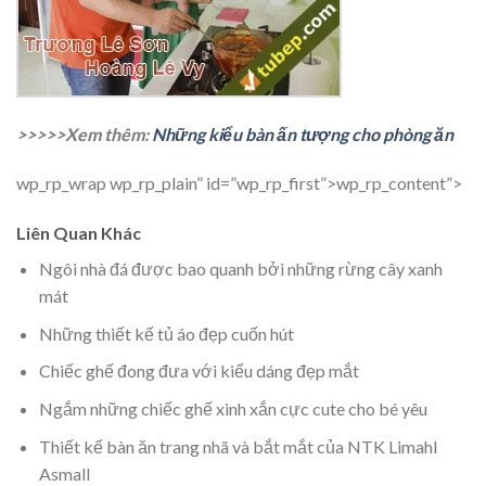
>>>>>Xem thêm:
Những kiểu bàn ấn tượng cho phòng ăn
wp_rp_wrap wp_rp_plain” id=”wp_rp_first”>wp_rp_content”>
Liên Quan Khác
Ngôi nhà đá được bao quanh bởi những rừng cây xanh
mát
Những thiết kế tủ áo đẹp cuốn hút
Chiếc ghế đong đưa với kiểu dáng đẹp mắt
Ngắm những chiếc ghế xinh xắn cực cute cho bé yêu
Thiết kế bàn ăn trang nhã và bắt mắt của NTK Limahl
Asmall