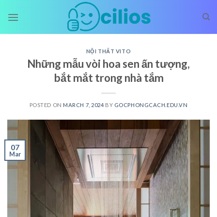
Skip
to
content
NỘI THẤT VITO
Những mẫu vòi hoa sen ấn tượng,
bắt mắt trong nhà tắm
POSTED ON
MARCH 7, 2024
BY
GOCPHONGCACH.EDU.VN
07
Mar