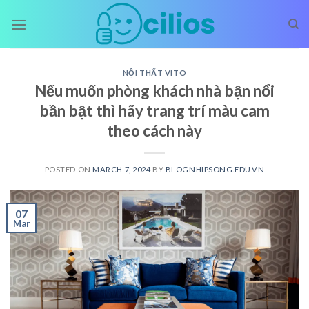
Skip
to
content
NỘI THẤT VITO
Nếu muốn phòng khách nhà bận nổi
bần bật thì hãy trang trí màu cam
theo cách này
POSTED ON
MARCH 7, 2024
BY
BLOGNHIPSONG.EDU.VN
07
Mar