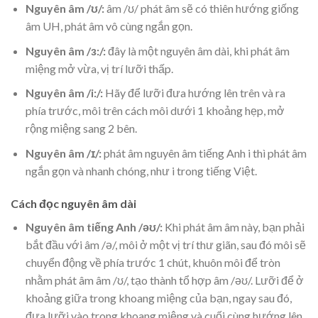
Nguyên âm /ʊ/:
âm /ʊ/ phát âm sẽ có thiên hướng giống
âm UH, phát âm vô cùng ngắn gọn.
Nguyên âm /ɜ:/:
đây là một nguyên âm dài, khi phát âm
miệng mở vừa, vị trí lưỡi thấp.
Nguyên âm /i:/:
Hãy để lưỡi đưa hướng lên trên và ra
phía trước, môi trên cách môi dưới 1 khoảng hẹp, mở
rộng miệng sang 2 bên.
Nguyên âm /ɪ/:
phát âm nguyên âm tiếng Anh i thì phát âm
ngắn gọn và nhanh chóng, như i trong tiếng Việt.
Cách đọc nguyên âm dài
Nguyên âm tiếng Anh /əʊ/:
Khi phát âm âm này, bạn phải
bắt đầu với âm /ə/, môi ở một vị trí thư giãn, sau đó môi sẽ
chuyển động về phía trước 1 chút, khuôn môi để tròn
nhằm phát âm âm /ʊ/, tạo thành tổ hợp âm /əʊ/. Lưỡi để ở
khoảng giữa trong khoang miệng của bạn, ngay sau đó,
đưa lưỡi vào trong khoang miệng và cuối cùng hướng lên