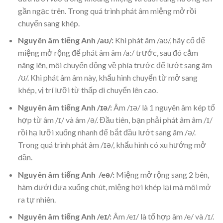
gần ngạc trên. Trong quá trình phát âm miệng mở rồi
chuyển sang khép.
Nguyên âm tiếng Anh /aʊ/:
Khi phát âm /aʊ/, hãy cố để
miệng mở rộng để phát âm âm /a:/ trước, sau đó cằm
nâng lên, môi chuyển động về phía trước để lướt sang âm
/ʊ/. Khi phát âm âm này, khẩu hình chuyển từ mở sang
khép, vị trí lưỡi từ thấp di chuyển lên cao.
Nguyên âm tiếng Anh /ɪə/:
Âm /ɪə/ là 1 nguyên âm kép tổ
hợp từ âm /ɪ/ và âm /ə/. Đầu tiên, bạn phải phát âm âm /ɪ/
rồi hạ lưỡi xuống nhanh để bắt đầu lướt sang âm /ə/.
Trong quá trình phát âm /ɪə/, khẩu hình có xu hướng mở
dần.
Nguyên âm tiếng Anh /eə/:
Miệng mở rộng sang 2 bên,
hàm dưới đưa xuống chút, miệng hơi khép lại mà môi mở
ra tự nhiên.
Nguyên âm tiếng Anh /eɪ/:
Âm /eɪ/ là tổ hợp âm /e/ và /ɪ/.