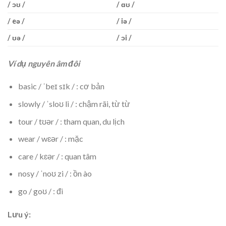
/ ɔʊ /
/ ɑʊ /
/ eə /
/ iə /
/ ʊə /
/ ɔi /
Ví dụ nguyên âm đôi
basic / ˈbeɪ sɪk / : cơ bản
slowly / ˈsloʊ li / : chậm rãi, từ từ
tour / tʊər / : tham quan, du lịch
wear / wɛər / : mặc
care / kɛər / : quan tâm
nosy / ˈnoʊ zi / : ồn ào
go / goʊ / : đi
Lưu ý: