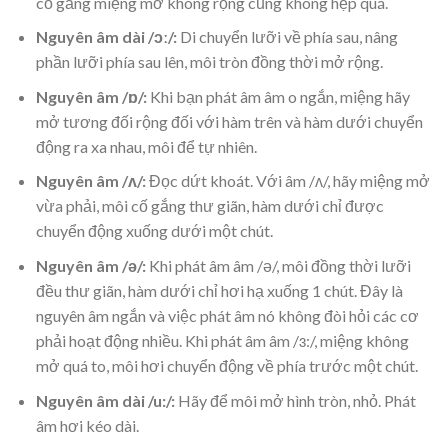
cố gắng miệng mở không rộng cũng không hẹp quá.
Nguyên âm dài /ɔː/:
Di chuyển lưỡi về phía sau, nâng
phần lưỡi phía sau lên, môi tròn đồng thời mở rộng.
Nguyên âm /ɒ/:
Khi bạn phát âm âm o ngắn, miệng hãy
mở tương đối rộng đối với hàm trên và hàm dưới chuyển
động ra xa nhau, môi để tự nhiên.
Nguyên âm /ʌ/:
Đọc dứt khoát. Với âm /ʌ/, hãy miệng mở
vừa phải, môi cố gắng thư giãn, hàm dưới chỉ được
chuyển động xuống dưới một chút.
Nguyên âm /ə/:
Khi phát âm âm /ə/, môi đồng thời lưỡi
đều thư giãn, hàm dưới chỉ hơi hạ xuống 1 chút. Đây là
nguyên âm ngắn và việc phát âm nó không đòi hỏi các cơ
phải hoạt động nhiều. Khi phát âm âm /ɜ:/, miệng không
mở quá to, môi hơi chuyển động về phía trước một chút.
Nguyên âm dài /u:/:
Hãy để môi mở hình tròn, nhỏ. Phát
âm hơi kéo dài.