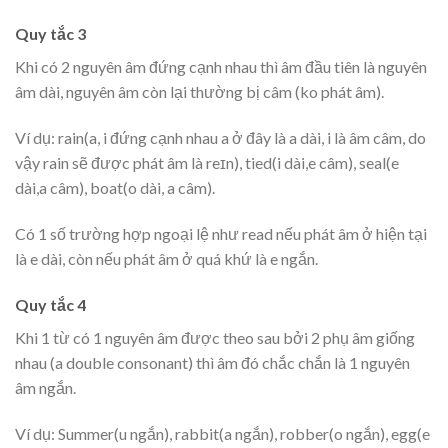
Quy tắc 3
Khi có 2 nguyên âm đứng cạnh nhau thì âm đầu tiên là nguyên
âm dài, nguyên âm còn lại thường bị câm (ko phát âm).
Ví dụ: rain(a, i đứng cạnh nhau a ở đây là a dài, i là âm câm, do
vậy rain sẽ được phát âm là reɪn), tied(i dài,e câm), seal(e
dài,a câm), boat(o dài, a câm).
Có 1 số trường hợp ngoại lệ như read nếu phát âm ở hiện tại
là e dài, còn nếu phát âm ở quá khứ là e ngắn.
Quy tắc 4
Khi 1 từ có 1 nguyên âm được theo sau bởi 2 phụ âm giống
nhau (a double consonant) thì âm đó chắc chắn là 1 nguyên
âm ngắn.
Ví dụ: Summer(u ngắn), rabbit(a ngắn), robber(o ngắn), egg(e