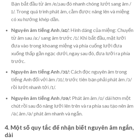
Bạn bắt đầu từ âm /e/,sau đó nhanh chóng lướt sang âm /
ɪ/. Trong quá trình phát âm, cằm được nâng lên và miệng
có xu hướng khép dần.
Nguyên âm tiếng Anh /aɪ/:
Hình dáng của miệng: Chuyển
từ âm sau /a:/ sang âm trước /ɪ/. Khi bắt đầu, mặt lưỡi
đưa vào trong khoang miệng và phía cuống lưỡi đưa
xuống thấp gần ngạc dưới, ngay sau đó, đưa lưỡi ra phía
trước.
Nguyên âm tiếng Anh /ɔɪ/:
Cách đọc nguyên âm trong
tiếng Anh đối với âm /ɔɪ/, trước tiên bạn phải phát âm /ɔ/
rồi lướt nhanh tới /ɪ/.
Nguyên âm tiếng Anh /ʊə/:
Phát âm âm /ʊ/ dài hơn một
chút rồi sau đó nâng lưỡi lên trên và ra phía sau tạo nên âm
/ə/, âm /ə/ phát âm nhanh và ngắn.
4. Một số quy tắc để nhận biết nguyên âm ngắn,
dài