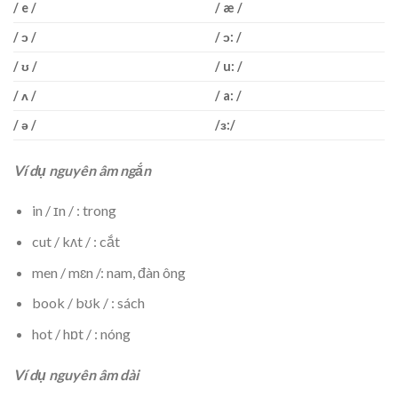
/ e /
/ æ /
/ ɔ /
/ ɔ: /
/ ʊ /
/ u: /
/ ʌ /
/ a: /
/ ə /
/ɜ:/
Ví dụ nguyên âm ngắn
in / ɪn / : trong
cut / kʌt / : cắt
men / mɛn /: nam, đàn ông
book / bʊk / : sách
hot / hɒt / : nóng
Ví dụ nguyên âm dài