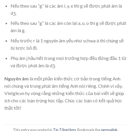
Nếu theo sau “g” là các âm i, y, e thì g sẽ được phát âm là
dʒ.
Nếu theo sau “g” là các âm còn lại a, u, o thì g sẽ được phát
âm là g.
Nếu trước r là 1 nguyên âm yếu như schwa ə thì chúng sẽ
bị lược bỏ đi.
Phụ âm j hầu hết trong mọi trường hợp đều đứng đầu 1 từ
và được phát âm là dʒ.
Nguyên âm
là một phần kiến thức cơ bản trong tiếng Anh
nói chúng và trong phát âm tiếng Anh nói riêng. Chính vì vậy,
Vietgle.vn hy vọng rằng những kiến thức của bài viết sẽ giúp
ích cho các bạn trọng học tập. Chúc các bạn có kết quả học
thật tốt!
This entry was posted in
Tin Tổng Hợp
. Bookmark the
permalink
.