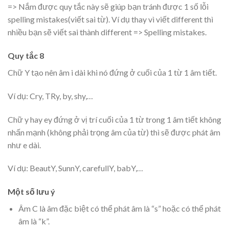
=> Nắm được quy tắc này sẽ giúp bạn tránh được 1 số lỗi
spelling mistakes(viết sai từ). Ví dụ thay vì viết different thì
nhiều bạn sẽ viết sai thành different => Spelling mistakes.
Quy tắc 8
Chữ Y tạo nên âm i dài khi nó đứng ở cuối của 1 từ 1 âm tiết.
Ví dụ: Cry, TRy, by, shy,…
Chữ y hay ey đứng ở vị trí cuối của 1 từ trong 1 âm tiết không
nhấn mạnh (không phải trọng âm của từ) thì sẽ được phát âm
như e dài.
Ví dụ: BeautY, SunnY, carefullY, babY,…
Một số lưu ý
Âm C là âm đặc biệt có thể phát âm là “s” hoặc có thể phát
âm là “k”.