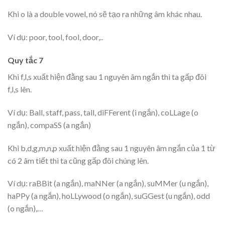
Khi o là a double vowel, nó sẽ tạo ra những âm khác nhau.
Ví dụ: poor, tool, fool, door,..
Quy tắc 7
Khi f,l,s xuất hiện đằng sau 1 nguyên âm ngắn thì ta gấp đôi
f,l,s lên.
Ví dụ: Ball, staff, pass, tall, diFFerent (i ngắn), coLLage (o
ngắn), compaSS (a ngắn)
Khi b,d,g,m,n,p xuất hiện đằng sau 1 nguyên âm ngắn của 1 từ
có 2 âm tiết thì ta cũng gấp đôi chúng lên.
Ví dụ: raBBit (a ngắn), maNNer (a ngắn), suMMer (u ngắn),
haPPy (a ngắn), hoLLywood (o ngắn), suGGest (u ngắn), odd
(o ngắn),…