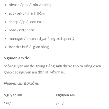
please / pliz / : xin vui lòng
act / ækt / : hành động
sheep / ʃip / : con cừu
read / rid / : đọc
manager / ˈmæn ɪ dʒər / : người quản lý
booth / buθ / : gian hàng
Nguyên âm đôi
Mỗi nguyên âm đôi trong tiếng Anh được tạo ra bằng cách
ghép các nguyên âm đơn lại với nhau.
Nguyên âm đôi gồm:
Nguyên âm
Nguyên âm
/ ei /
/ ɑi /