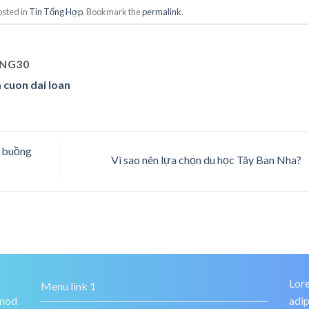
osted in
Tin Tổng Hợp
. Bookmark the
permalink
.
NG30
 cuon dai loan
 buồng
Vì sao nên lựa chọn du học Tây Ban Nha?
Lore
Menu link 1
smod
adip