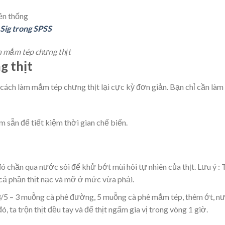
 Sig trong SPSS
n mắm tép chưng thịt
g thịt
cách làm mắm tép chưng thịt lại cực kỳ đơn giản. Bạn chỉ cần làm
 sẵn để tiết kiệm thời gian chế biến.
đó chần qua nước sôi để khử bớt mùi hôi tự nhiên của thịt. Lưu ý : 
m cả phần thịt nạc và mỡ ở mức vừa phải.
 3/5 – 3 muỗng cà phê đường, 5 muỗng cà phê mắm tép, thêm ớt, n
, ta trộn thịt đều tay và để thịt ngấm gia vị trong vòng 1 giờ.