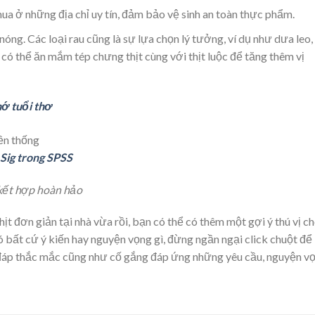
a ở những địa chỉ uy tín, đảm bảo vệ sinh an toàn thực phẩm.
g. Các loại rau cũng là sự lựa chọn lý tưởng, ví dụ như dưa leo,
n có thể ăn mắm tép chưng thịt cùng với thịt luộc để tăng thêm vị
ớ tuổi thơ
 Sig trong SPSS
kết hợp hoàn hảo
 đơn giản tại nhà vừa rồi, bạn có thể có thêm một gợi ý thú vị c
 bất cứ ý kiến hay nguyện vọng gì, đừng ngần ngại click chuột để 
 đáp thắc mắc cũng như cố gắng đáp ứng những yêu cầu, nguyện v