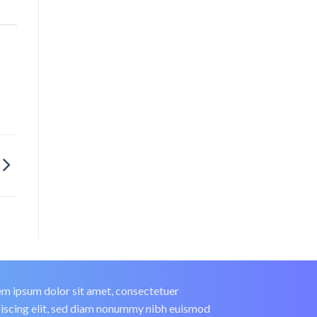
m ipsum dolor sit amet, consectetuer
iscing elit, sed diam nonummy nibh euismod