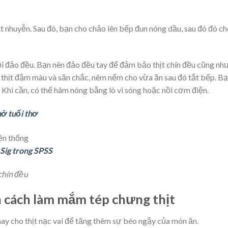
ật nhuyễn. Sau đó, bạn cho chảo lên bếp đun nóng dầu, sau đó đó c
ồi đảo đều. Bạn nên đảo đều tay để đảm bảo thịt chín đều cũng nh
i thịt đậm màu và săn chắc, nêm nếm cho vừa ăn sau đó tắt bếp. B
 Khi cần, có thể hâm nóng bằng lò vi sóng hoặc nồi cơm điện.
ớ tuổi thơ
 Sig trong SPSS
chín đều
n cách làm mắm tép chưng thịt
thay cho thịt nạc vai để tăng thêm sự béo ngậy của món ăn.