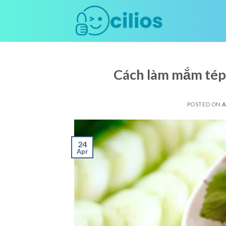
Skip
to
content
Cách làm mắm tép
POSTED ON
A
24
Apr