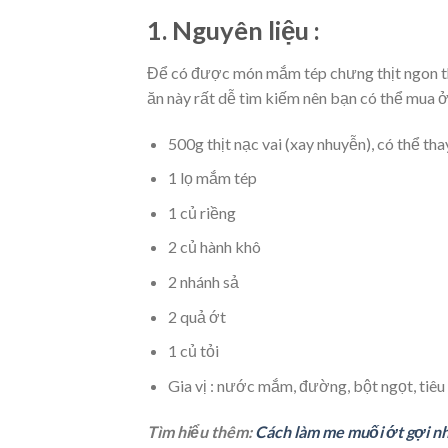
1. Nguyên liệu :
Để có được món mắm tép chưng thịt ngon thì 
ăn này rất dễ tìm kiếm nên bạn có thể mua ở
500g thịt nạc vai (xay nhuyễn), có thể tha
1 lọ mắm tép
1 củ riềng
2 củ hành khô
2 nhánh sả
2 quả ớt
1 củ tỏi
Gia vị : nước mắm, đường, bột ngọt, tiêu 
Tìm hiểu thêm:
Cách làm me muối ớt gợi nh