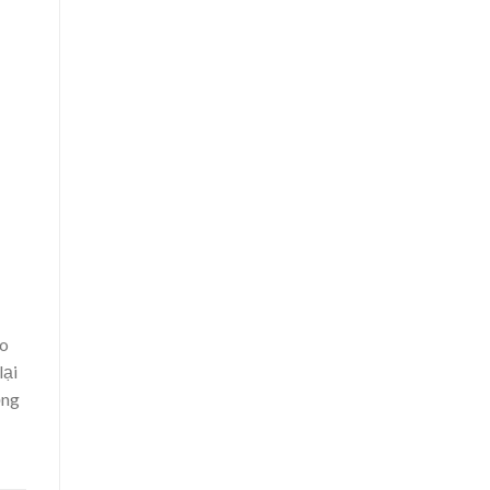
ho
lại
ọng