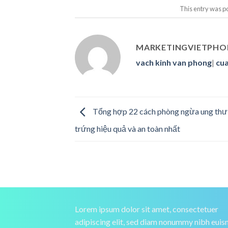
This entry was p
MARKETINGVIETPHO
vach kinh van phong
|
cua
Tổng hợp 22 cách phòng ngừa ung thư
trứng hiệu quả và an toàn nhất
Lorem ipsum dolor sit amet, consectetuer
adipiscing elit, sed diam nonummy nibh eui