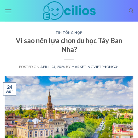
Skip
to
content
TIN TỔNG HỢP
Vì sao nên lựa chọn du học Tây Ban
Nha?
POSTED ON
APRIL 24, 2024
BY
MARKETINGVIETPHONG31
24
Apr