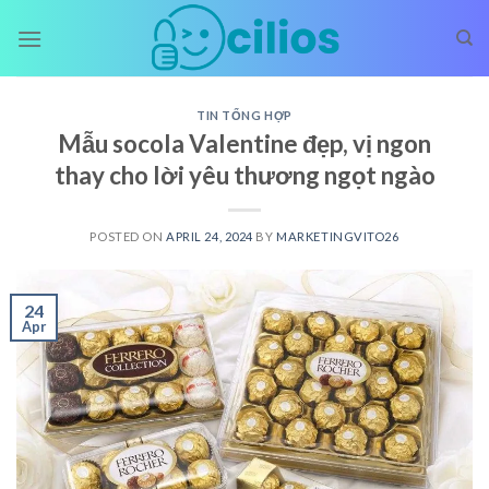
Skip
to
content
TIN TỔNG HỢP
Mẫu socola Valentine đẹp, vị ngon
thay cho lời yêu thương ngọt ngào
POSTED ON
APRIL 24, 2024
BY
MARKETINGVITO26
24
Apr