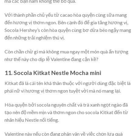
mà các bạn nam không thể bỏ qua.
Với thành phần chủ yếu từ cacao hòa quyện cùng sữa mang
đến hương vị thơm ngon. Bên cạnh đó để gia tăng hương vị,
Socola Hershey’s còn hòa quyện cùng bơ dừa béo ngậy mang
đến những trải nghiệm thú vị.
Còn chần chừ gì mà không mua ngay một món quà ấn tượng
như thế này cho dịp lễ Valentine đang cận kề?
11. Socola Kitkat Nestle Mocha mini
Kitkat đã là cái tên khá thân thuộc với người dùng đặc biệt là
phái nữ vì hương vị thơm ngon tuyệt vời mà nó mang lại.
Hòa quyện bởi socola nguyên chất và trà xanh ngọt ngào đã
tạo nên độ mềm mịn và thơm ngon cho socola Kitkat đến từ
nhãn hiệu Nestle nổi tiếng.
Valentine này nếu còn đang phân vân về việc chọn lựa quà