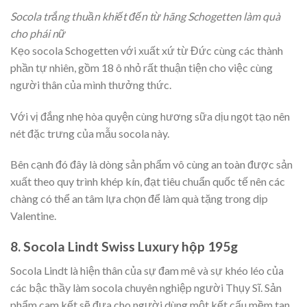
Socola trắng thuần khiết đến từ hãng Schogetten làm quà
cho phái nữ
Kẹo socola Schogetten với xuất xứ từ Đức cùng các thành
phần tự nhiên, gồm 18 ô nhỏ rất thuận tiện cho việc cùng
người thân của mình thưởng thức.
Với vị đắng nhẹ hòa quyện cùng hương sữa dịu ngọt tạo nên
nét đặc trưng của mẫu socola này.
Bên cạnh đó đây là dòng sản phẩm vô cùng an toàn được sản
xuất theo quy trình khép kín, đạt tiêu chuẩn quốc tế nên các
chàng có thể an tâm lựa chọn để làm quà tặng trong dịp
Valentine.
8. Socola Lindt Swiss Luxury hộp 195g
Socola Lindt là hiện thân của sự đam mê và sự khéo léo của
các bậc thầy làm socola chuyên nghiệp người Thụy Sĩ. Sản
phẩm cam kết sẽ đưa cho người dùng một kết cấu mềm tan