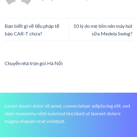
Bạn biết gì về liệu pháp tế
10 lý do mẹ bỉm nên máy hút
bào CAR-T chưa?
sữa Medela Swing?
Chuyển nhà trọn gói Hà Nội
Lorem ipsum dolor sit amet, consectetuer adipiscing elit, sed
diam nonummy nibh euismod tincidunt ut laoreet dolore
magna aliquam erat volutpat.