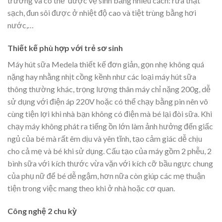
trường và có thể được vệ sinh bằng nhiều cách: rửa thật
sạch, đun sôi được ở nhiệt độ cao và tiệt trùng bằng hơi
nước,…
Thiết kế phù hợp với trẻ sơ sinh
Máy hút sữa Medela thiết kế đơn giản, gọn nhẹ không quá
nặng hay nhằng nhịt cồng kềnh như các loại máy hút sữa
thông thường khác, trọng lượng thân máy chỉ nặng 200g, dễ
sử dụng với điện áp 220V hoặc có thể chạy bằng pin nên vô
cùng tiện lợi khi nhà bạn không có điện mà bé lại đòi sữa. Khi
chạy máy không phát ra tiếng ồn lớn làm ảnh hưởng đến giấc
ngủ của bé mà rất êm dịu và yên tĩnh, tạo cảm giác dễ chịu
cho cả mẹ và bé khi sử dụng. Cấu tạo của máy gồm 2 phễu, 2
bình sữa với kích thước vừa vặn với kích cỡ bầu ngực chung
của phụ nữ để bé dễ ngậm, hơn nữa còn giúp các mẹ thuận
tiện trong việc mang theo khi ở nhà hoặc cơ quan.
Công nghệ 2 chu kỳ