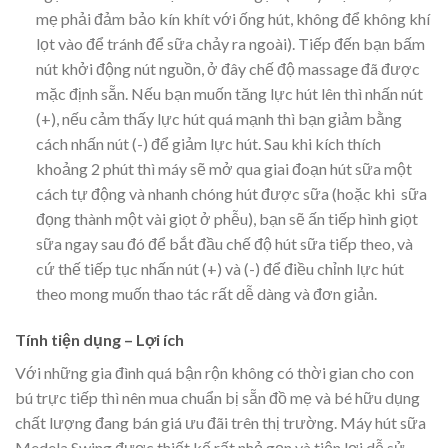
mẹ phải đảm bảo kín khít với ống hút, không để không khí
lọt vào để tránh để sữa chảy ra ngoài). Tiếp đến bạn bấm
nút khởi động nút nguồn, ở đây chế độ massage đã được
mặc định sẵn. Nếu bạn muốn tăng lực hút lên thì nhấn nút
(+), nếu cảm thấy lực hút quá mạnh thì bạn giảm bằng
cách nhấn nút (-) để giảm lực hút. Sau khi kích thích
khoảng 2 phút thì máy sẽ mở qua giai đoạn hút sữa một
cách tự động và nhanh chóng hút được sữa (hoặc khi sữa
đọng thành một vài giọt ở phễu), bạn sẽ ấn tiếp hình giọt
sữa ngay sau đó để bắt đầu chế độ hút sữa tiếp theo, và
cứ thế tiếp tục nhấn nút (+) và (-) để điều chỉnh lực hút
theo mong muốn thao tác rất dễ dàng và đơn giản.
Tính tiện dụng – Lợi ích
Với những gia đình quá bận rộn không có thời gian cho con
bú trực tiếp thì nên mua chuẩn bị sẵn đồ mẹ và bé hữu dụng
chất lượng đang bán giá ưu đãi trên thị trường. Máy hút sữa
Medela Swing được thiết kế rất nhỏ gọn và tiện lợi dễ sử