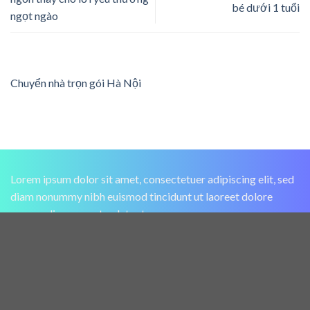
bé dưới 1 tuổi
ngọt ngào
Chuyển nhà trọn gói Hà Nội
Lorem ipsum dolor sit amet, consectetuer adipiscing elit, sed
diam nonummy nibh euismod tincidunt ut laoreet dolore
magna aliquam erat volutpat.
Menu link 1
Menu link 2