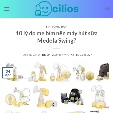
Skip
to
content
TIN TỔNG HỢP
10 lý do mẹ bỉm nên máy hút sữa
Medela Swing?
POSTED ON
APRIL 24, 2024
BY
MARKETINGVITO27
24
Apr