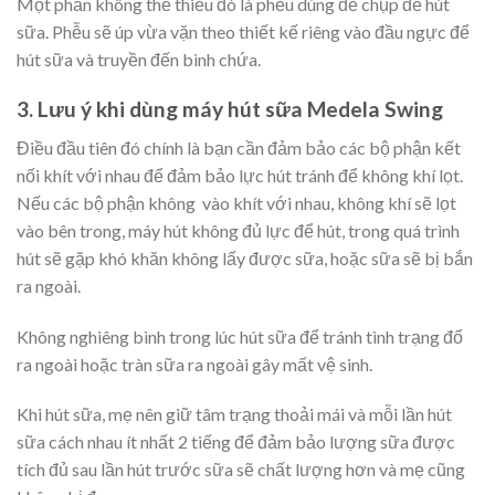
Một phần không thể thiếu đó là phễu dùng để chụp để hút
sữa. Phễu sẽ úp vừa vặn theo thiết kế riêng vào đầu ngực để
hút sữa và truyền đến bình chứa.
3. Lưu ý khi dùng máy hút sữa Medela Swing
Điều đầu tiên đó chính là bạn cần đảm bảo các bộ phận kết
nối khít với nhau để đảm bảo lực hút tránh để không khí lọt.
Nếu các bộ phận không vào khít với nhau, không khí sẽ lọt
vào bên trong, máy hút không đủ lực để hút, trong quá trình
hút sẽ gặp khó khăn không lấy được sữa, hoặc sữa sẽ bị bắn
ra ngoài.
Không nghiêng bình trong lúc hút sữa để tránh tình trạng đổ
ra ngoài hoặc tràn sữa ra ngoài gây mất vệ sinh.
Khi hút sữa, mẹ nên giữ tâm trạng thoải mái và mỗi lần hút
sữa cách nhau ít nhất 2 tiếng để đảm bảo lượng sữa được
tích đủ sau lần hút trước sữa sẽ chất lượng hơn và mẹ cũng