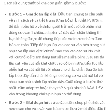
Cách sử dụng thiết bị khá đơn giản, gồm 2 bước:
Bước 1 – Giai đoạn lắp đặt:
Đầu tiên, chúng ta cần phải
vệ sinh sạch sẽ và tiệt trùng từng bộ phận thật kỹ lưỡng
để đảm bảo hợp vệ sinh, ngoại trừ một số bộ phận như
động cơ, van 1 chiều, adapter và dây dẫn chân không thì
bạn không được để chúng tiếp xúc với nước nhằm đảm
bảo an toàn. Tiếp đó bạn lắp van cao su vào bên trong nút
nhựa và lắp vào vị trí cút nối sao cho van cao su kín khít
với cút nối để tránh đang hút sữa mà sữa bị rò . Sau khi đã
lắp cút, vặn cút nối khít chặt vào cổ bình sữa, tiếp tục lắp
phễu hút và cút nối lại với nhau cho chắc chắn. Sau đó bạn
lắp tiếp dây dẫn chân không nối động cơ và cút nối lại với
nhau bạn nhớ tránh lắp nhầm dây. Cuối cùng ở bước thứ
nhất, cắm adapter hoặc thay thế 6 quả pin nhỏ AAA 1.5V
vào trong khoang chứa pin bạn có thể dùng.
Bước 2 – Giai đoạn hút sữa:
Đầu tiên, chụp phễu hút vào
ngực sao cho vừa vặn vào bầu ngực (lưu ý một điều, đầu ti