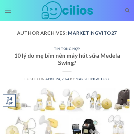
Skip
to
content
AUTHOR ARCHIVES:
MARKETINGVITO27
TIN TỔNG HỢP
10 lý do mẹ bỉm nên máy hút sữa Medela
Swing?
POSTED ON
APRIL 24, 2024
BY
MARKETINGVITO27
24
Apr