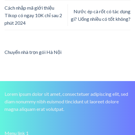
Cách nhập mã giới thiệu
Nước ép cà rốt có tác dụng
Tikop có ngay 10K chỉ sau 2
gì? Uống nhiều có tốt không?
phút 2024
Chuyển nhà trọn gói Hà Nội
Lorem ipsum dolor sit amet, consectetuer adipiscing elit, sed
diam nonummy nibh euismod tincidunt ut laoreet dolore
magna aliquam erat volutpat.
Menu link 1