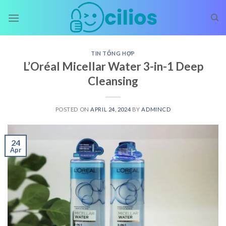
Skip
to
content
TIN TỔNG HỢP
L’Oréal Micellar Water 3-in-1 Deep
Cleansing
POSTED ON
APRIL 24, 2024
BY
ADMINCD
24
Apr