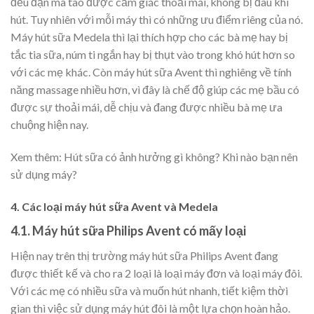
đều đặn mà tao được cảm giác thoải mái, không bị đau khi
hút. Tuy nhiên với mỗi máy thì có những ưu điểm riêng của nó.
Máy hút sữa Medela thì lại thích hợp cho các bà mẹ hay bị
tắc tia sữa, núm ti ngắn hay bị thụt vào trong khó hút hơn so
với các mẹ khác. Còn máy hút sữa Avent thì nghiêng về tính
năng massage nhiều hơn, vì đây là chế độ giúp các mẹ bầu có
được sự thoải mái, dễ chịu và đang được nhiều bà mẹ ưa
chuộng hiện nay.
Xem thêm: Hút sữa có ảnh hưởng gì không? Khi nào bạn nên
sử dụng máy?
4. Các loại máy hút sữa Avent và Medela
4.1. Máy hút sữa Philips Avent có mấy loại
Hiện nay trên thị trường máy hút sữa Philips Avent đang
được thiết kế và cho ra 2 loại là loại máy đơn và loại máy đôi.
Với các mẹ có nhiều sữa và muốn hút nhanh, tiết kiệm thời
gian thì việc sử dụng máy hút đôi là một lựa chọn hoàn hảo.