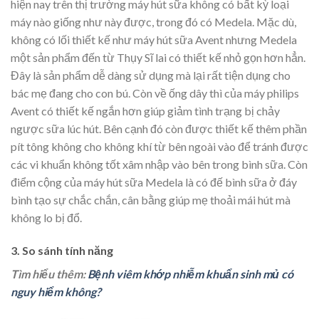
hiện nay trên thị trường máy hút sữa không có bất kỳ loại
máy nào giống như này được, trong đó có Medela. Mặc dù,
không có lối thiết kế như máy hút sữa Avent nhưng Medela
một sản phẩm đến từ Thụy Sĩ lai có thiết kế nhỏ gọn hơn hẳn.
Đây là sản phẩm dễ dàng sử dụng mà lại rất tiện dụng cho
bác mẹ đang cho con bú. Còn về ống dây thì của máy philips
Avent có thiết kế ngắn hơn giúp giảm tình trạng bị chảy
ngược sữa lúc hút. Bên cạnh đó còn được thiết kế thêm phần
pít tông không cho không khí từ bên ngoài vào để tránh được
các vi khuẩn không tốt xâm nhập vào bên trong bình sữa. Còn
điểm cộng của máy hút sữa Medela là có đế bình sữa ở đáy
bình tạo sự chắc chắn, cân bằng giúp mẹ thoải mái hút mà
không lo bị đổ.
3. So sánh tính năng
Tìm hiểu thêm:
Bệnh viêm khớp nhiễm khuẩn sinh mủ có
nguy hiểm không?