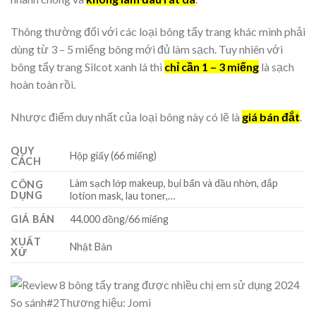
Thông thường đối với các loại bông tẩy trang khác mình phải
dùng từ 3 – 5 miếng bông mới đủ làm sạch. Tuy nhiên với
bông tẩy trang Silcot xanh lá thì
chỉ cần 1 – 3 miếng
là sạch
hoàn toàn rồi.
Nhược điểm duy nhất của loại bông này có lẽ là
giá bán đắt
.
QUY
Hộp giấy (66 miếng)
CÁCH
Làm sạch lớp makeup, bụi bẩn và dầu nhờn, đắp
CÔNG
DỤNG
lotion mask, lau toner,…
GIÁ BÁN
44.000 đồng/66 miếng
XUẤT
Nhật Bản
XỨ
So sánh
#2
Thương hiệu: Jomi