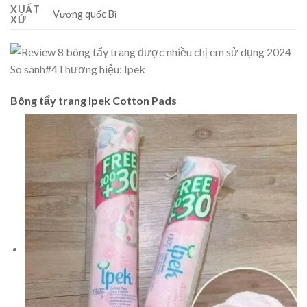
XUẤT
Vương quốc Bỉ
XỨ
So sánh
#4
Thương hiệu: Ipek
Bông tẩy trang Ipek Cotton Pads