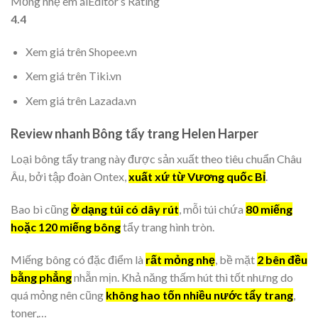
Mỏng nhẹ êm ái
Editor’s Rating
4.4
Xem giá trên Shopee.vn
Xem giá trên Tiki.vn
Xem giá trên Lazada.vn
Review nhanh Bông tẩy trang Helen Harper
Loại bông tẩy trang này được sản xuất theo tiêu chuẩn Châu
Âu, bởi tập đoàn Ontex,
xuất xứ từ Vương quốc Bỉ
.
Bao bì cũng
ở dạng túi có dây rút
, mỗi túi chứa
80 miếng
hoặc 120 miếng bông
tẩy trang hình tròn.
Miếng bông có đặc điểm là
rất mỏng nhẹ
, bề mặt
2 bên đều
bằng phẳng
nhẵn mịn. Khả năng thấm hút thì tốt nhưng do
quá mỏng nên cũng
không hao tốn nhiều nước tẩy trang
,
toner,…