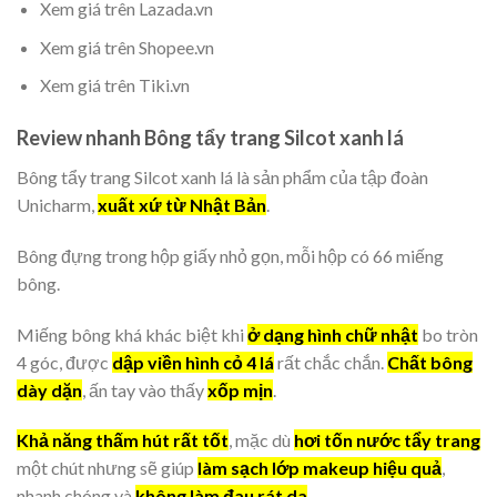
Xem giá trên Lazada.vn
Xem giá trên Shopee.vn
Xem giá trên Tiki.vn
Review nhanh Bông tẩy trang Silcot xanh lá
Bông tẩy trang Silcot xanh lá là sản phẩm của tập đoàn
Unicharm,
xuất xứ từ Nhật Bản
.
Bông đựng trong hộp giấy nhỏ gọn, mỗi hộp có 66 miếng
bông.
Miếng bông khá khác biệt khi
ở dạng hình chữ nhật
bo tròn
4 góc, được
dập viền hình cỏ 4 lá
rất chắc chắn.
Chất bông
dày dặn
, ấn tay vào thấy
xốp mịn
.
Khả năng thấm hút rất tốt
, mặc dù
hơi tốn nước tẩy trang
một chút nhưng sẽ giúp
làm sạch lớp makeup hiệu quả
,
nhanh chóng và
không làm đau rát da
.