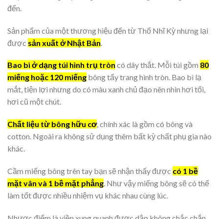
đến.
Sản phẩm của một thương hiệu đến từ Thổ Nhĩ Kỳ nhưng lại
được
sản xuất ở Nhật Bản
.
Bao bì ở dạng túi hình trụ tròn
có dây thắt. Mỗi túi gồm
80
miếng hoặc 120 miếng
bông tẩy trang hình tròn. Bao bì lạ
mắt, tiện lợi nhưng do có màu xanh chủ đạo nên nhìn hơi tối,
hơi cũ một chút.
Chất liệu từ bông hữu cơ
, chính xác là gồm có bông và
cotton. Ngoài ra không sử dụng thêm bất kỳ chất phụ gia nào
khác.
Cầm miếng bông trên tay bạn sẽ nhận thấy được
có 1 bề
mặt vân và 1 bề mặt phẳng
. Như vậy miếng bông sẽ có thể
làm tốt được nhiều nhiệm vụ khác nhau cùng lúc.
Nhược điểm là viền xung quanh được dập không chắc chắn.