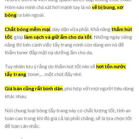
Hôm nào mình chà xát hơi mạnh tay là nó
sẽ bị bung, xơ
bông
ra bên ngoài.
Chất bông mềm mại
, dày dặn vừa phải. Khả năng
thấm hút
tốt
, giúp
làm sạch và giữ ẩm cho da tốt
. Những ngày siêng
năng thì bên cạnh việc tẩy trang mình còn dùng em nó để
thấm toner đắp mặt nạ dưỡng ẩm cho da.
Tuy nhiên lưu ý rằng do thấm hút tốt nên sẽ
hơi tốn nước
tẩy trang
, toner,… một chút đấy nhé.
Giá bán cũng rất bình dân
, phù hợp với mọi người tiêu dùng
khác nhau.
Nói chung loại bông tẩy trang này có chất lượng tốt, tính an
toàn cao trong khi đó giá cả lại phải chăng, sẽ là lựa chọn tốt
để bạn cân nhắc.