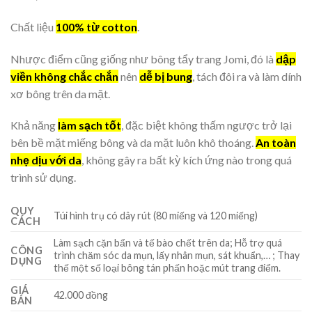
Chất liệu
100% từ cotton
.
Nhược điểm cũng giống như bông tẩy trang Jomi, đó là
dập
viền không chắc chắn
nên
dễ bị bung
, tách đôi ra và làm dính
xơ bông trên da mặt.
Khả năng
làm sạch tốt
, đặc biệt không thấm ngược trở lại
bên bề mặt miếng bông và da mặt luôn khô thoáng.
An toàn
nhẹ dịu với da
, không gây ra bất kỳ kích ứng nào trong quá
trình sử dụng.
QUY
Túi hình trụ có dây rút (80 miếng và 120 miếng)
CÁCH
Làm sạch cặn bẩn và tế bào chết trên da; Hỗ trợ quá
CÔNG
trình chăm sóc da mụn, lấy nhân mụn, sát khuẩn,… ; Thay
DỤNG
thế một số loại bông tán phấn hoặc mút trang điểm.
GIÁ
42.000 đồng
BÁN