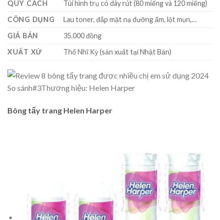
QUY CÁCH
Túi hình trụ có dây rút (80 miếng và 120 miếng)
CÔNG DỤNG
Lau toner, đắp mặt nạ dưỡng ẩm, lột mụn,…
GIÁ BÁN
35.000 đồng
XUẤT XỨ
Thổ Nhĩ Kỳ (sản xuất tại Nhật Bản)
So sánh
#3
Thương hiệu: Helen Harper
Bông tẩy trang Helen Harper