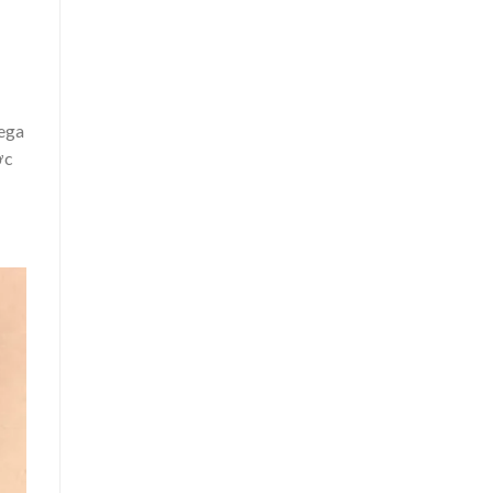
mega
ợc