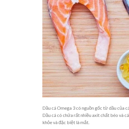
Dầu cá Omega 3 có nguồn gốc từ dầu của các 
Dầu cá có chứa rất nhiều axit chất béo và 
khỏe và đặc biệt là mắt.