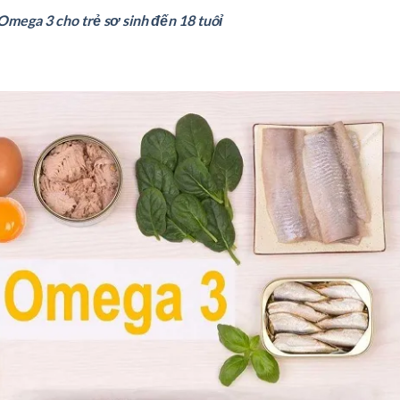
mega 3 cho trẻ sơ sinh đến 18 tuôỉ