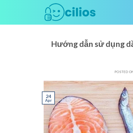
Skip
to
content
Hướng dẫn sử dụng dầu
POSTED O
24
Apr