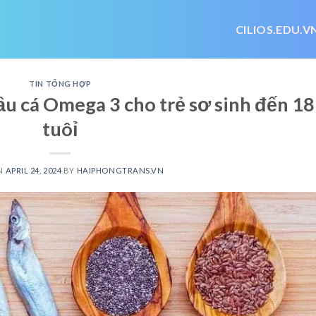
CILIOS.EDU.V
TIN TỔNG HỢP
 cá Omega 3 cho trẻ sơ sinh đến 18
tuôỉ
N
APRIL 24, 2024
BY
HAIPHONGTRANS.VN